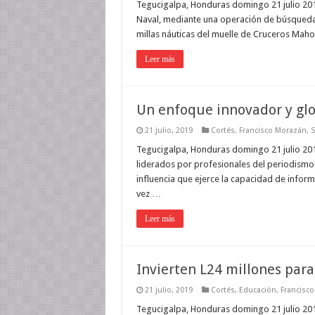
Tegucigalpa, Honduras domingo 21 julio 20
Naval, mediante una operación de búsqueda 
millas náuticas del muelle de Cruceros Mahog
Leer más
Un enfoque innovador y glo
21 julio, 2019
Cortés
,
Francisco Morazán
,
S
Tegucigalpa, Honduras domingo 21 julio 201
liderados por profesionales del periodismo
influencia que ejerce la capacidad de infor
vez …
Leer más
Invierten L24 millones para
21 julio, 2019
Cortés
,
Educación
,
Francisc
Tegucigalpa, Honduras domingo 21 julio 201