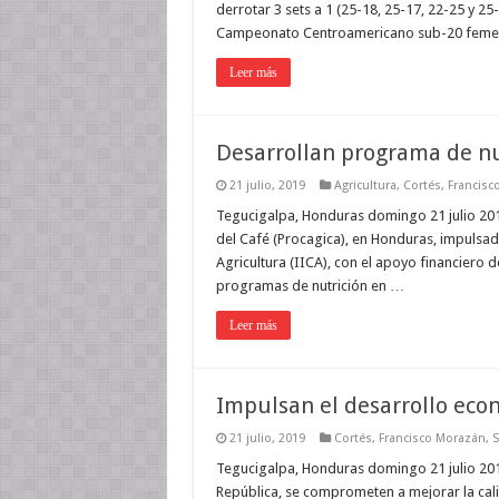
derrotar 3 sets a 1 (25-18, 25-17, 22-25 y 25-
Campeonato Centroamericano sub-20 femenin
Leer más
Desarrollan programa de nut
21 julio, 2019
Agricultura
,
Cortés
,
Francisc
Tegucigalpa, Honduras domingo 21 julio 201
del Café (Procagica), en Honduras, impulsad
Agricultura (IICA), con el apoyo financiero d
programas de nutrición en …
Leer más
Impulsan el desarrollo econ
21 julio, 2019
Cortés
,
Francisco Morazán
,
S
Tegucigalpa, Honduras domingo 21 julio 201
República, se comprometen a mejorar la cali