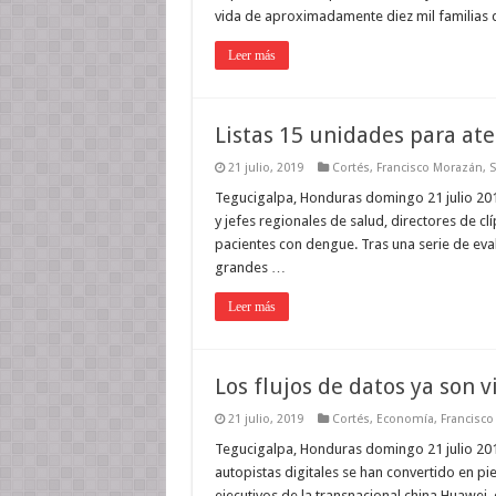
vida de aproximadamente diez mil familias 
Leer más
Listas 15 unidades para at
21 julio, 2019
Cortés
,
Francisco Morazán
,
S
Tegucigalpa, Honduras domingo 21 julio 2019
y jefes regionales de salud, directores de c
pacientes con dengue. Tras una serie de eva
grandes …
Leer más
Los flujos de datos ya son v
21 julio, 2019
Cortés
,
Economía
,
Francisc
Tegucigalpa, Honduras domingo 21 julio 201
autopistas digitales se han convertido en p
ejecutivos de la transnacional china Huawei, 