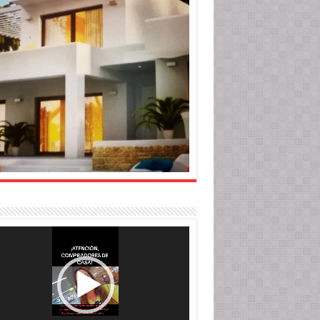
roductor
o