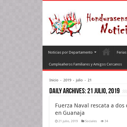
Noticias por Departamento
Feria
Cumpleañeros Familiares y Amigos Cercanos
Inicio
-
2019
-
julio
-
21
Daily Archives:
21 julio, 2019
Fuerza Naval rescata a dos
en Guanaja
21 julio, 2019
Sociales
34