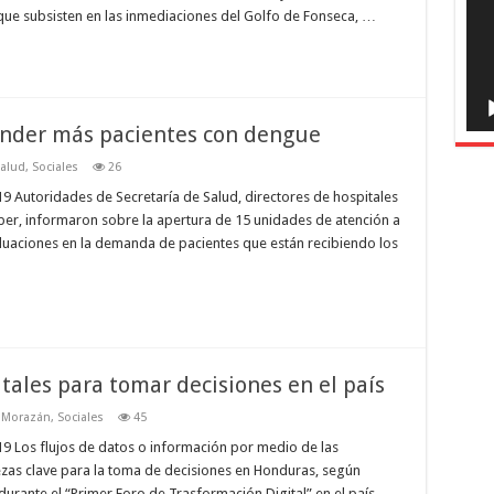
que subsisten en las inmediaciones del Golfo de Fonseca, …
ender más pacientes con dengue
alud
,
Sociales
26
 Autoridades de Secretaría de Salud, directores de hospitales
líper, informaron sobre la apertura de 15 unidades de atención a
luaciones en la demanda de pacientes que están recibiendo los
itales para tomar decisiones en el país
o Morazán
,
Sociales
45
9 Los flujos de datos o información por medio de las
iezas clave para la toma de decisiones en Honduras, según
durante el “Primer Foro de Trasformación Digital” en el país,