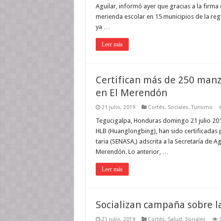
Aguilar, informó ayer que gracias a la firma
merienda escolar en 15 municipios de la r
ya …
Leer más
Certifican más de 250 manza
en El Merendón
21 julio, 2019
Cortés
,
Sociales
,
Turismo
Tegucigalpa, Honduras domingo 21 julio 201
HLB (Huanglongbing), han sido certifi­cadas
taria (SENASA,) adscrita a la Se­cretaría de Ag
Merendón. Lo anterior, …
Leer más
Socializan campaña sobre la
21 julio, 2019
Cortés
,
Salud
,
Sociales