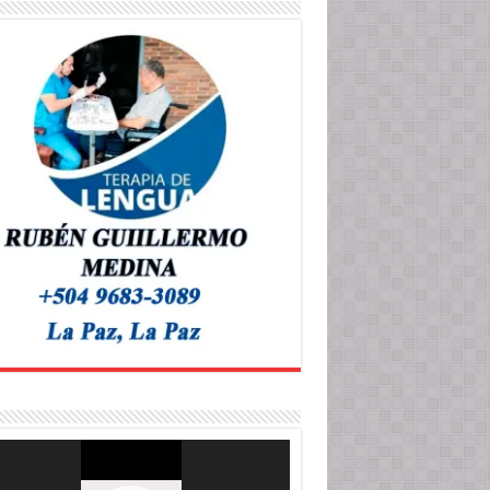
roductor
o