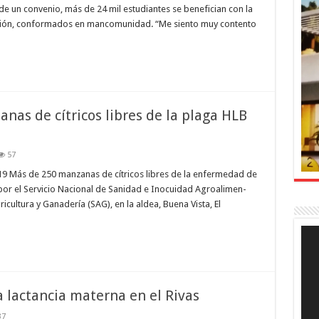
 de un convenio, más de 24 mil estudiantes se benefician con la
egión, conformados en mancomunidad. “Me siento muy contento
nas de cítricos libres de la plaga HLB
57
9 Más de 250 manzanas de cítri­cos libres de la enfermedad de
 por el Servicio Nacional de Sanidad e Inocuidad Agroalimen­
ricultura y Ganade­ría (SAG), en la aldea, Buena Vis­ta, El
Rep
de
víde
 lactancia materna en el Rivas
37