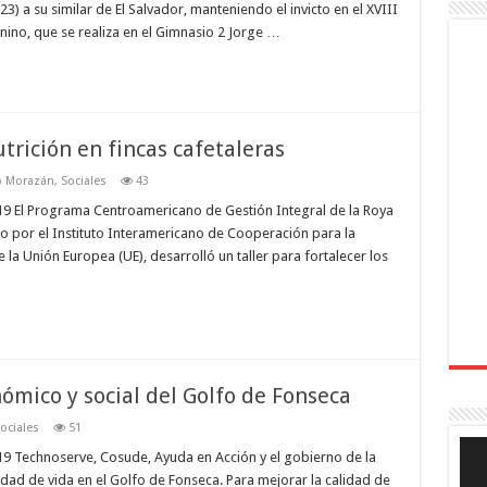
23) a su similar de El Salvador, manteniendo el invicto en el XVIII
o, que se realiza en el Gimnasio 2 Jorge …
rición en fincas cafetaleras
o Morazán
,
Sociales
43
9 El Programa Centroamericano de Gestión Integral de la Roya
o por el Instituto Interamericano de Cooperación para la
e la Unión Europea (UE), desarrolló un taller para fortalecer los
ómico y social del Golfo de Fonseca
ociales
51
Rep
9 Technoserve, Cosude, Ayuda en Acción y el gobierno de la
de
víde
dad de vida en el Golfo de Fonseca. Para mejorar la calidad de