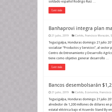
soldado español Rodrigo Ruiz …
Leer más
Banhaprovi integra plan m
21 julio, 2019
Cortés
,
Francisco Morazán
,
S
Tegucigalpa, Honduras domingo 21 julio 201
socializar “Productos y Servicios”, al sector
Centro de Entrenamiento y Desarrollo Agríc
tiene como objetivo generar desarrollo …
Leer más
Bancos desembolsarán $1,2
21 julio, 2019
Cortés
,
Economía
,
Francisc
Tegucigalpa, Honduras domingo 21 julio 201
alrededor de 1,200 millones de dólares en p
estatal eléctrica bajo el Acuerdo Stand By en