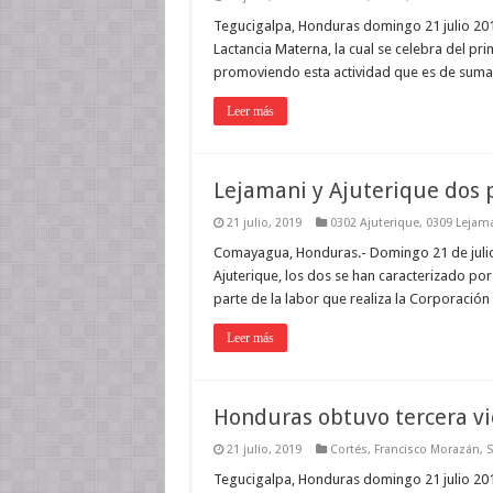
Tegucigalpa, Honduras domingo 21 julio 201
Lactancia Materna, la cual se celebra del pri
promoviendo esta actividad que es de suma
Leer más
Lejamani y Ajuterique dos p
21 julio, 2019
0302 Ajuterique
,
0309 Lejam
Comayagua, Honduras.- Domingo 21 de julio 
Ajuterique, los dos se han caracterizado por l
parte de la labor que realiza la Corporació
Leer más
Honduras obtuvo tercera vic
21 julio, 2019
Cortés
,
Francisco Morazán
,
S
Tegucigalpa, Honduras domingo 21 julio 2019