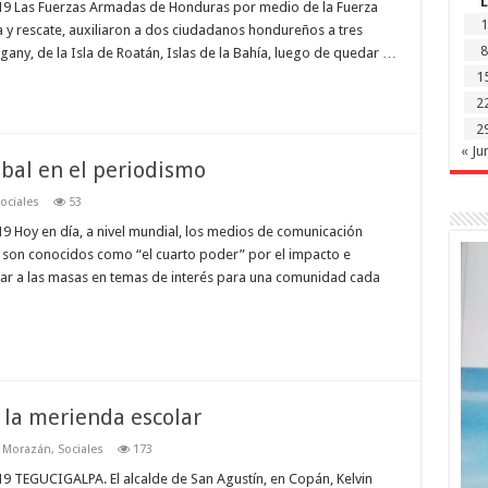
L
19 Las Fuerzas Armadas de Honduras por medio de la Fuerza
1
y rescate, auxiliaron a dos ciudadanos hondureños a tres
8
any, de la Isla de Roatán, Islas de la Bahía, luego de quedar …
1
2
2
« Ju
bal en el periodismo
ociales
53
9 Hoy en día, a nivel mundial, los medios de comunicación
 son conocidos como “el cuarto poder” por el impacto e
mar a las masas en temas de interés para una comunidad cada
 la merienda escolar
o Morazán
,
Sociales
173
9 TEGUCIGALPA. El alcalde de San Agustín, en Copán, Kelvin