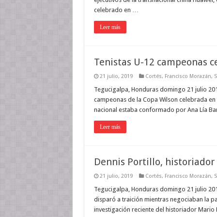
celebrado en …
Leer más
Tenistas U-12 campeonas 
21 julio, 2019
Cortés
,
Francisco Morazán
,
S
Tegucigalpa, Honduras domingo 21 julio 2019
campeonas de la Copa Wilson celebrada en El 
nacional estaba conformado por Ana Lía Ban
Leer más
Dennis Portillo, historiador
21 julio, 2019
Cortés
,
Francisco Morazán
,
S
Tegucigalpa, Honduras domingo 21 julio 201
disparó a traición mientras negociaban la paz
investigación reciente del historiador Mario