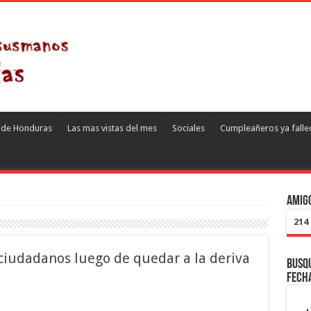
s de Honduras
Las mas vistas del mes
Sociales
Cumpleañeros ya falle
Amigo
214
 ciudadanos luego de quedar a la deriva
Busqu
fech