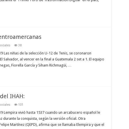
centroamercanas
ociales
38
 Las niñas de la selección U-12 de Tenis, se coronaron
Salvador, al vencer en la final a Guatemala 2 set a 1. El equipo
egas, Fiorella García y Siham Richmagüi, …
 del IHAH:
ociales
101
9 Lempira vivió hasta 1537 cuando un arcabucero español le
 durante la conquista, según la versión oficial. Otra
 Felipe Martínez (QEPD), afirma que se llamaba Elempira y que el