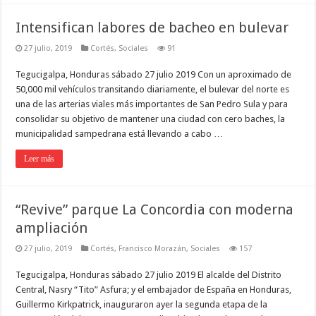
Intensifican labores de bacheo en bulevar
27 julio, 2019
Cortés
,
Sociales
91
Tegucigalpa, Honduras sábado 27 julio 2019 Con un aproximado de
50,000 mil vehículos transitando diaria­mente, el bulevar del norte es
una de las arterias viales más importan­tes de San Pedro Sula y para
conso­lidar su objetivo de mantener una ciudad con cero baches, la
munici­palidad sampedrana está llevando a cabo …
Leer más
“Revive” parque La Concordia con moderna
ampliación
27 julio, 2019
Cortés
,
Francisco Morazán
,
Sociales
157
Tegucigalpa, Honduras sábado 27 julio 2019 El alcalde del Distrito
Central, Nasry “Tito” Asfura; y el embajador de España en Honduras,
Guillermo Kirkpatrick, inauguraron ayer la segunda etapa de la