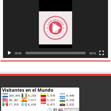
de
vídeo
00:00
00:51