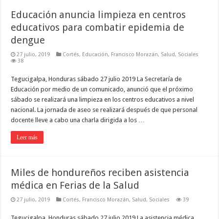
Educación anuncia limpieza en centros
educativos para combatir epidemia de
dengue
27 julio, 2019
Cortés
,
Educación
,
Francisco Morazán
,
Salud
,
Sociales
38
Tegucigalpa, Honduras sábado 27 julio 2019 La Secretaría de
Educación por medio de un comunicado, anunció que el próximo
sábado se realizará una limpieza en los centros educativos a nivel
nacional. La jornada de aseo se realizará después de que personal
docente lleve a cabo una charla dirigida a los …
Leer más
Miles de hondureños reciben asistencia
médica en Ferias de la Salud
27 julio, 2019
Cortés
,
Francisco Morazán
,
Salud
,
Sociales
39
Tegucigalpa, Honduras sábado 27 julio 2019 La asistencia médica