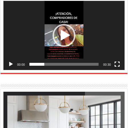
Reproductor
de
vídeo
00:00
00:30