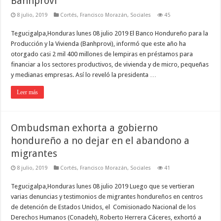
Banhprovi
8 julio, 2019
Cortés
,
Francisco Morazán
,
Sociales
45
Tegucigalpa,Honduras lunes 08 julio 2019 El Banco Hondureño para la
Producción y la Vivienda (Banhprovi), informó que este año ha
otorgado casi 2 mil 400 millones de lempiras en préstamos para
financiar a los sectores productivos, de vivienda y de micro, pequeñas
y medianas empresas. Así lo reveló la presidenta …
Leer más
Ombudsman exhorta a gobierno
hondureño a no dejar en el abandono a
migrantes
8 julio, 2019
Cortés
,
Francisco Morazán
,
Sociales
41
Tegucigalpa,Honduras lunes 08 julio 2019 Luego que se vertieran
varias denuncias y testimonios de migrantes hondureños en centros
de detención de Estados Unidos, el Comisionado Nacional de los
Derechos Humanos (Conadeh), Roberto Herrera Cáceres, exhortó a