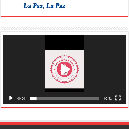
Reproductor
de
vídeo
00:00
00:51