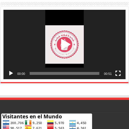
Reproductor
de
vídeo
00:00
00:51