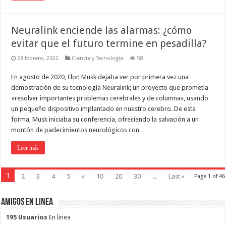
Neuralink enciende las alarmas: ¿cómo
evitar que el futuro termine en pesadilla?
28 febrero, 2022
Ciencia y Tecnología
58
En agosto de 2020, Elon Musk dejaba ver por primera vez una
demostración de su tecnología Neuralink; un proyecto que prometía
«resolver importantes problemas cerebrales y de columna», usando
un pequeño dispositivo implantado en nuestro cerebro. De esta
forma, Musk iniciaba su conferencia, ofreciendo la salvación a un
montón de padecimientos neurológicos con …
Leer más
1
2
3
4
5
»
10
20
30
...
Last »
Page 1 of 46
Amigos en Linea
195 Usuarios
En linea