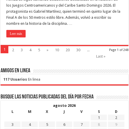
los Juegos Centroamericanos y del Caribe Santo Domingo 2026. El
protagonista es Gabriel Martínez, quien terminó en quinto lugar de la
Final A de los 50 metros estilo libre. Además, volvió a escribir su
nombre en la historia de la disciplina. …
Leer más
1
2
3
4
5
»
10
20
30
...
Page 1 of 248
Last »
Amigos en Linea
117 Usuarios
En linea
Busque las noticias publicadas del día por fecha
agosto 2026
L
M
X
J
V
S
D
1
2
3
4
5
6
7
8
9