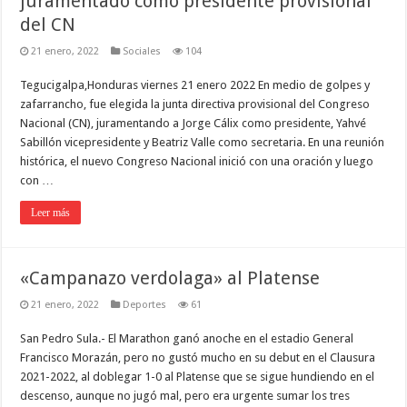
juramentado como presidente provisional
del CN
21 enero, 2022
Sociales
104
Tegucigalpa,Honduras viernes 21 enero 2022 En medio de golpes y
zafarrancho, fue elegida la junta directiva provisional del Congreso
Nacional (CN), juramentando a Jorge Cálix como presidente, Yahvé
Sabillón vicepresidente y Beatriz Valle como secretaria. En una reunión
histórica, el nuevo Congreso Nacional inició con una oración y luego
con …
Leer más
«Campanazo verdolaga» al Platense
21 enero, 2022
Deportes
61
San Pedro Sula.- El Marathon ganó anoche en el estadio General
Francisco Morazán, pero no gustó mucho en su debut en el Clausura
2021-2022, al doblegar 1-0 al Platense que se sigue hundiendo en el
descenso, aunque no jugó mal, pero era urgente sumar los tres