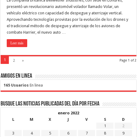
La compañía británica Bellwether Industries, con sede en Londres,
presentó un revolucionario automóvil volador llamado Volar, un
vehículo eléctrico con capacidad de despegue y aterrizaje vertical.
Aprovechando tecnologías provistas por la evolución de los drones y
el tradicional método de despegue y aterrizaje de los aviones de
combate Harrier, el nuevo auto …
Leer más
1
2
»
Page 1 of 2
Amigos en Linea
165 Usuarios
En linea
Busque las noticias publicadas del día por fecha
enero 2022
L
M
X
J
V
S
D
1
2
3
4
5
6
7
8
9