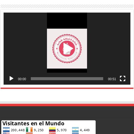
Reproductor
de
vídeo
00:00
00:51