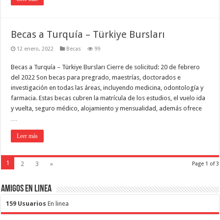
Becas a Turquía – Türkiye Bursları
12 enero, 2022
Becas
99
Becas a Turquía – Türkiye Bursları Cierre de solicitud: 20 de febrero
del 2022 Son becas para pregrado, maestrías, doctorados e
investigación en todas las áreas, incluyendo medicina, odontología y
farmacia. Estas becas cubren la matrícula de los estudios, el vuelo ida
y vuelta, seguro médico, alojamiento y mensualidad, además ofrece
…
Leer más
1
2
3
»
Page 1 of 3
Amigos en Linea
159 Usuarios
En linea