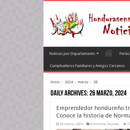
Noticias por Departamento
Feria
Cumpleañeros Familiares y Amigos Cercanos
Inicio
-
2024
-
marzo
-
26
Daily Archives:
26 marzo, 2024
Emprendedor hondureño triu
Conoce la historia de Norm
26 marzo, 2024
Economía
,
Sociales
7