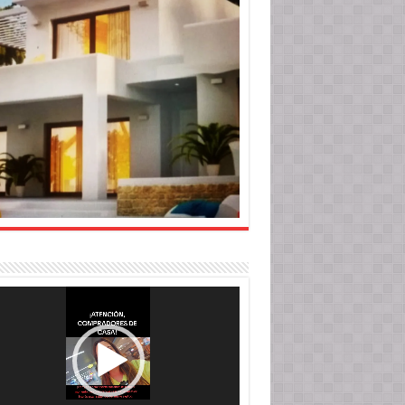
roductor
o