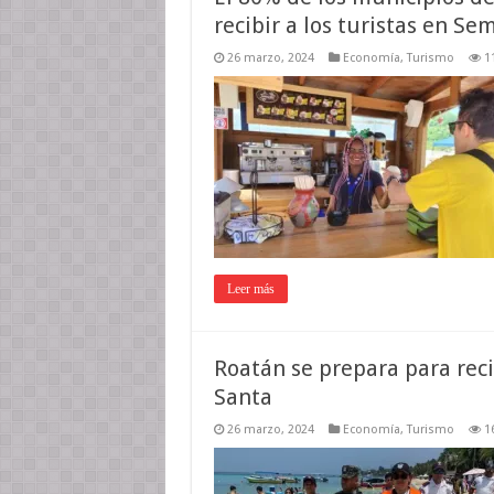
recibir a los turistas en S
26 marzo, 2024
Economía
,
Turismo
1
Leer más
Roatán se prepara para rec
Santa
26 marzo, 2024
Economía
,
Turismo
1