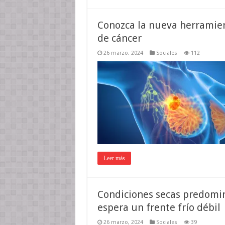
Conozca la nueva herramien
de cáncer
26 marzo, 2024
Sociales
112
Leer más
Condiciones secas predomina
espera un frente frío débil
26 marzo, 2024
Sociales
39