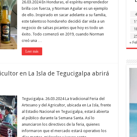
L
26.03.2024 En Honduras, el espíritu emprendedor
brilla con fuerza, y Norman Aguilar es un ejemplo
4
de ello. Inspirado en sacar adelante a su familia,
este talentoso hondureño decidió dar vida a un
1
negocio de salsas picantes que hoy es todo un
1
éxito. Todo comenzó en 2019, cuando Norman
2
creó una …
« Fe
Leer más
icultor en La Isla de Tegucigalpa abrirá
Tegucigalpa. 26.03.2024 La tradicional Feria del
Artesano y del Agricultor, ubicada en La Isla, frente
al Estadio Nacional en Tegucigalpa, estará abierta
al público durante la Semana Santa. Así lo
anunciaron los directivos de la feria, quienes
informaron que el mercado estará operativo los