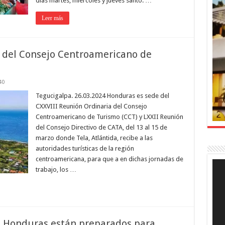
días martes, miércoles y jueves santo. …
Leer más
e del Consejo Centroamericano de
40
Tegucigalpa. 26.03.2024 Honduras es sede del
CXXVIII Reunión Ordinaria del Consejo
Centroamericano de Turismo (CCT) y LXXII Reunión
del Consejo Directivo de CATA, del 13 al 15 de
marzo donde Tela, Atlántida, recibe a las
autoridades turísticas de la región
centroamericana, para que a en dichas jornadas de
Rep
trabajo, los …
de
víde
e Honduras están preparados para