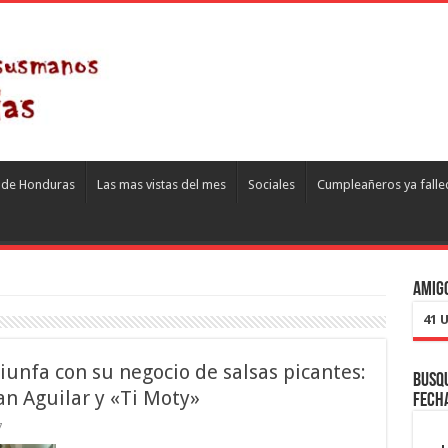
s de Honduras
Las mas vistas del mes
Sociales
Cumpleañeros ya falle
Amigo
41 
nfa con su negocio de salsas picantes:
Busqu
an Aguilar y «Ti Moty»
fech
7