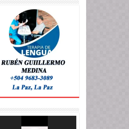
roductor
o