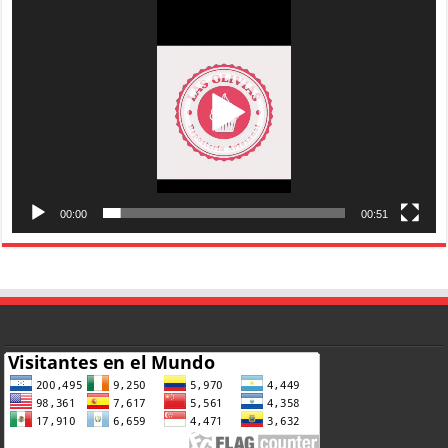
de
vídeo
00:00
00:51