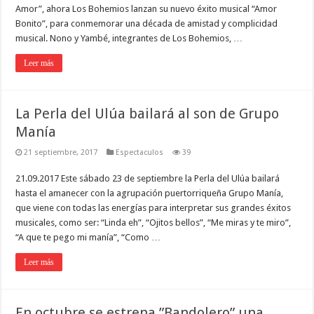
Amor”, ahora Los Bohemios lan­zan su nuevo éxito musical “Amor
Bonito”, para conmemorar una década de amistad y complicidad
musical. Nono y Yambé, integrantes de Los Bohemios, …
Leer más
La Perla del Ulúa bailará al son de Grupo
Manía
21 septiembre, 2017
Espectaculos
39
21.09.2017 Este sábado 23 de septiembre la Perla del Ulúa bailará
hasta el amanecer con la agrupación puertorriqueña Grupo Manía,
que viene con todas las energías para interpretar sus grandes éxitos
musicales, como ser: “Linda eh”, “Ojitos bellos”, “Me miras y te miro”,
“A que te pego mi manía”, “Como …
Leer más
En octubre se estrena ”Bandolero” una