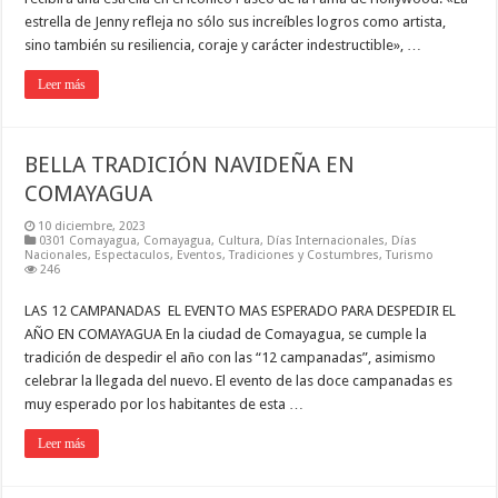
estrella de Jenny refleja no sólo sus increíbles logros como artista,
sino también su resiliencia, coraje y carácter indestructible», …
Leer más
BELLA TRADICIÓN NAVIDEÑA EN
COMAYAGUA
10 diciembre, 2023
0301 Comayagua
,
Comayagua
,
Cultura
,
Días Internacionales
,
Días
Nacionales
,
Espectaculos
,
Eventos
,
Tradiciones y Costumbres
,
Turismo
246
LAS 12 CAMPANADAS EL EVENTO MAS ESPERADO PARA DESPEDIR EL
AÑO EN COMAYAGUA En la ciudad de Comayagua, se cumple la
tradición de despedir el año con las “12 campanadas”, asimismo
celebrar la llegada del nuevo. El evento de las doce campanadas es
muy esperado por los habitantes de esta …
Leer más