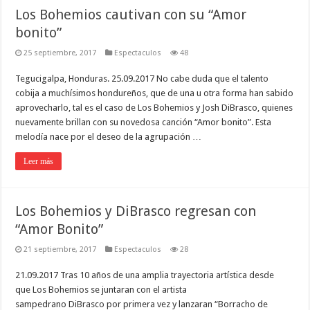
Los Bohemios cautivan con su “Amor
bonito”
25 septiembre, 2017
Espectaculos
48
Tegucigalpa, Honduras. 25.09.2017 No cabe duda que el talento
cobija a muchísimos hondureños, que de una u otra forma han sabido
aprovecharlo, tal es el caso de Los Bohemios y Josh DiBrasco, quienes
nuevamente brillan con su novedosa canción “Amor bonito”. Esta
melodía nace por el deseo de la agrupación …
Leer más
Los Bohemios y DiBrasco regresan con
“Amor Bonito”
21 septiembre, 2017
Espectaculos
28
21.09.2017 Tras 10 años de una amplia tra­yectoria artística desde
que Los Bohemios se juntaran con el artis­ta
sampedrano DiBrasco por pri­mera vez y lanzaran “Borracho de