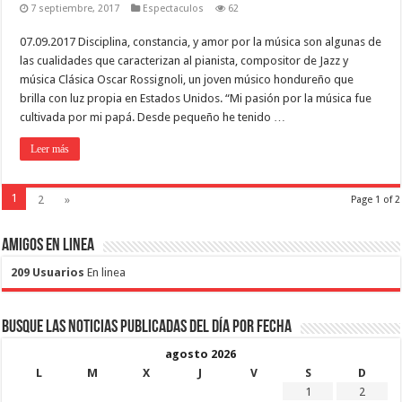
7 septiembre, 2017
Espectaculos
62
07.09.2017 Disciplina, constancia, y amor por la música son algunas de
las cualidades que caracterizan al pianista, compositor de Jazz y
música Clásica Oscar Rossignoli, un joven músico hondureño que
brilla con luz propia en Estados Unidos. “Mi pasión por la música fue
cultivada por mi papá. Desde pequeño he tenido …
Leer más
1
2
»
Page 1 of 2
Amigos en Linea
209 Usuarios
En linea
Busque las noticias publicadas del día por fecha
agosto 2026
L
M
X
J
V
S
D
1
2