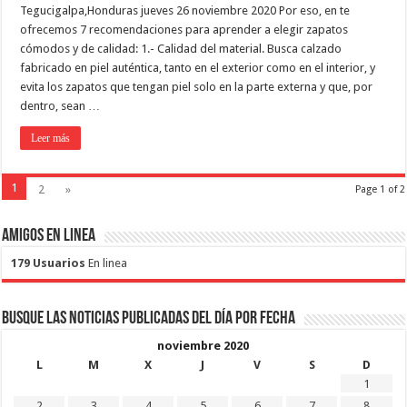
Tegucigalpa,Honduras jueves 26 noviembre 2020 Por eso, en te
ofrecemos 7 recomendaciones para aprender a elegir zapatos
cómodos y de calidad: 1.- Calidad del material. Busca calzado
fabricado en piel auténtica, tanto en el exterior como en el interior, y
evita los zapatos que tengan piel solo en la parte externa y que, por
dentro, sean …
Leer más
1
2
»
Page 1 of 2
Amigos en Linea
179 Usuarios
En linea
Busque las noticias publicadas del día por fecha
noviembre 2020
L
M
X
J
V
S
D
1
2
3
4
5
6
7
8