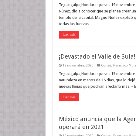
Tegucigalpa,Honduras jueves 19 noviembre 2
Núñez, dio a conocer que se planea crear un 
templo de la capital. Magno Núñez explicó q
todas las fuerzas …
Leer más
¡Devastado el Valle de Sula!
19 noviembre, 2020
Cortés
,
Francisco Mor
Tegucigalpa,Honduras jueves 19 noviembre 20
naturaleza en menos de 15 días, que lo de
nuevas llenas que podrían afectarlo más. – 
Leer más
México anuncia que la Agen
operará en 2021
19 noviembre, 2020
Cortés
,
Francisco Mor