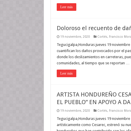
Leer más
Doloroso el recuento de dañ
19 noviembre, 2020
Cortés
,
Francisco Mor
Tegucigalpa,Honduras jueves 19 noviembre 2
cuantifican los daños provocados por el paso
donde los deslizamientos en carreteras, puen
comunidades, al tiempo que se reportan …
Leer más
ARTISTA HONDUREÑO CESAR
EL PUEBLO” EN APOYO A D
19 noviembre, 2020
Cortés
,
Francisco Mor
Tegucigalpa,Honduras jueves 19 noviembre 
artísticamente como Cesarec, estrenó su nuev
hondureños que han contribuido con los afec