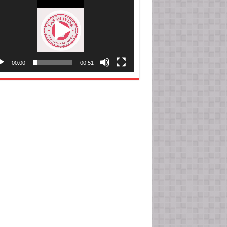
o
00:00
00:51