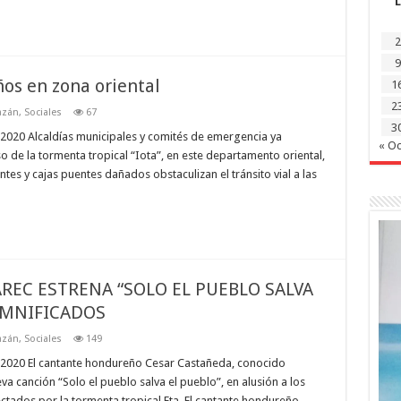
L
2
9
os en zona oriental
1
2
azán
,
Sociales
67
3
020 Alcaldías municipales y comités de emergencia ya
« Oc
 de la tormenta tropical “Iota”, en este departamento oriental,
tes y cajas puentes dañados obstaculizan el tránsito vial a las
EC ESTRENA “SOLO EL PUEBLO SALVA
AMNIFICADOS
azán
,
Sociales
149
2020 El cantante hondureño Cesar Castañeda, conocido
a canción “Solo el pueblo salva el pueblo”, en alusión a los
tados por la tormenta tropical Eta. El cantante hondureño