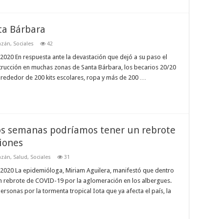
ta Bárbara
azán
,
Sociales
42
020 En respuesta ante la devastación que dejó a su paso el
trucción en muchas zonas de Santa Bárbara, los becarios 20/20
lrededor de 200 kits escolares, ropa y más de 200 …
os semanas podríamos tener un rebrote
iones
azán
,
Salud
,
Sociales
31
2020 La epidemióloga, Miriam Aguilera, manifestó que dentro
 rebrote de COVID-19 por la aglomeración en los albergues.
rsonas por la tormenta tropical Iota que ya afecta el país, la