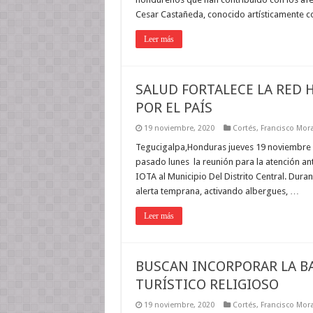
Cesar Castañeda, conocido artísticamente 
Leer más
SALUD FORTALECE LA RED H
POR EL PAÍS
19 noviembre, 2020
Cortés
,
Francisco Mor
Tegucigalpa,Honduras jueves 19 noviembre 20
pasado lunes la reunión para la atención an
IOTA al Municipio Del Distrito Central. Dura
alerta temprana, activando albergues, …
Leer más
BUSCAN INCORPORAR LA BA
TURÍSTICO RELIGIOSO
19 noviembre, 2020
Cortés
,
Francisco Mor