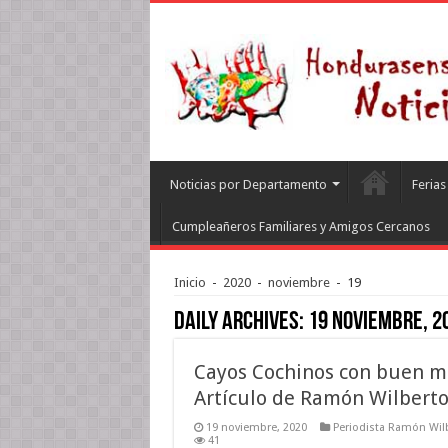
Noticias por Departamento
Feria
Cumpleañeros Familiares y Amigos Cercanos
Inicio
-
2020
-
noviembre
-
19
Daily Archives:
19 noviembre, 2
Cayos Cochinos con buen ma
Artículo de Ramón Wilberto
19 noviembre, 2020
Periodista Ramón Wilb
41