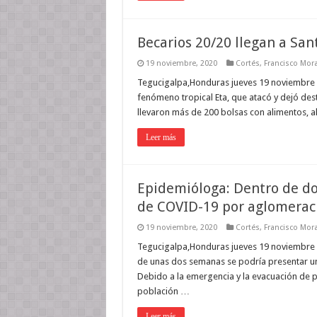
Becarios 20/20 llegan a San
19 noviembre, 2020
Cortés
,
Francisco Mor
Tegucigalpa,Honduras jueves 19 noviembre 2
fenómeno tropical Eta, que atacó y dejó des
llevaron más de 200 bolsas con alimentos, a
Leer más
Epidemióloga: Dentro de d
de COVID-19 por aglomerac
19 noviembre, 2020
Cortés
,
Francisco Mor
Tegucigalpa,Honduras jueves 19 noviembre 
de unas dos semanas se podría presentar un
Debido a la emergencia y la evacuación de pe
población …
Leer más