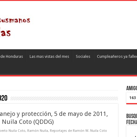
s de Honduras
Las mas vistas del mes
Sociales
Cumpleañeros ya falle
Amigo
020
163
nejo y protección, 5 de mayo de 2011,
Busqu
 Nuila Coto (QDDG)
fech
erto Nuila Coto
,
Ramón Nuila
,
Reportajes de Ramón W. Nuila Coto