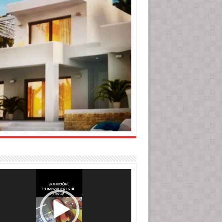
roductor
o