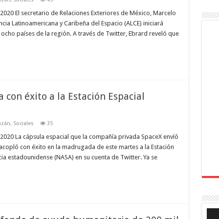
020 El secretario de Relaciones Exteriores de México, Marcelo
ncia Latinoamericana y Caribeña del Espacio (ALCE) iniciará
ocho países de la región. A través de Twitter, Ebrard reveló que
 con éxito a la Estación Espacial
azán
,
Sociales
35
2020 La cápsula espacial que la compañía privada SpaceX envíó
 acopló con éxito en la madrugada de este martes a la Estación
ncia estadounidense (NASA) en su cuenta de Twitter. Ya se
Rep
de