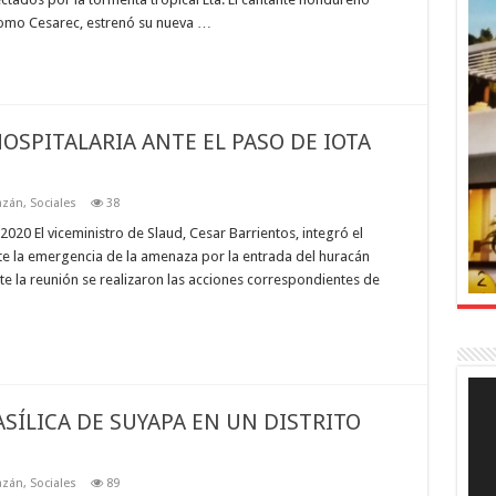
como Cesarec, estrenó su nueva …
OSPITALARIA ANTE EL PASO DE IOTA
azán
,
Sociales
38
20 El viceministro de Slaud, Cesar Barrientos, integró el
te la emergencia de la amenaza por la entrada del huracán
nte la reunión se realizaron las acciones correspondientes de
Rep
de
SÍLICA DE SUYAPA EN UN DISTRITO
víde
azán
,
Sociales
89