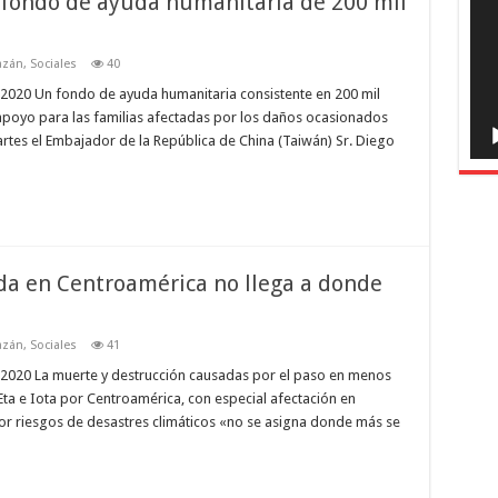
 fondo de ayuda humanitaria de 200 mil
víde
azán
,
Sociales
40
2020 Un fondo de ayuda humanitaria consistente en 200 mil
apoyo para las familias afectadas por los daños ocasionados
artes el Embajador de la República de China (Taiwán) Sr. Diego
uda en Centroamérica no llega a donde
azán
,
Sociales
41
2020 La muerte y destrucción causadas por el paso en menos
a e Iota por Centroamérica, con especial afectación en
or riesgos de desastres climáticos «no se asigna donde más se