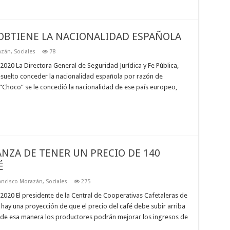
OBTIENE LA NACIONALIDAD ESPAÑOLA
azán
,
Sociales
78
20 La Directora General de Seguridad Jurídica y Fe Pública,
resuelto conceder la nacionalidad española por razón de
“Choco” se le concedió la nacionalidad de ese país europeo,
NZA DE TENER UN PRECIO DE 140
É
ancisco Morazán
,
Sociales
275
020 El presidente de la Central de Cooperativas Cafetaleras de
ay una proyección de que el precio del café debe subir arriba
, de esa manera los productores podrán mejorar los ingresos de