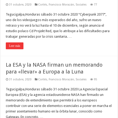
31 octubre, 2020
Cortés
,
Francisco Morazán
,
Sociales
77
Tegucigalpa,Honduras sábado 31 octubre 2020 “Cyberpunk 2077”,
uno de los videojuegos más esperados del año, sufre un nuevo
retraso y no verá la luz hasta el 10 de diciembre, según anuncia el
estudio polaco Cd Projekt Red, que lo atribuye a las dificultades para
trabajar generadas por la crisis sanitaria. …
Leer más
La ESA y la NASA firman un memorando
para «llevar» a Europa a la Luna
31 octubre, 2020
Cortés
,
Francisco Morazán
,
Sociales
95
Tegucigalpa,Honduras sábado 31 octubre 2020 La Agencia Espacial
Europea (ESA) y la agencia estadounidense NASA han firmado un
memorando de entendimiento que permitirá a los europeos
contribuir con una serie de elementos esenciales a poner en marcha el
primer asentamiento humano en la órbita lunar, conocido como
Gateway. En concreto, …