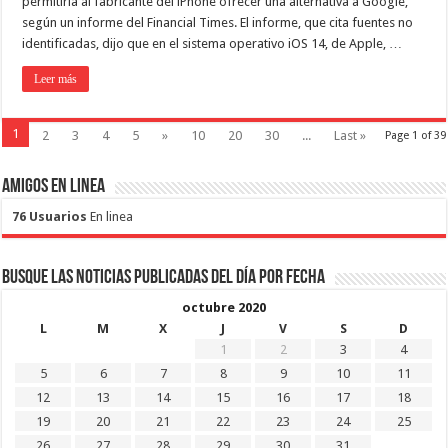
permitiría al fabricante del iPhone ofrecer una alternativa a Google,
según un informe del Financial Times. El informe, que cita fuentes no
identificadas, dijo que en el sistema operativo iOS 14, de Apple, …
Leer más
1
2
3
4
5
»
10
20
30
...
Last »
Page 1 of 39
Amigos en Linea
76 Usuarios
En linea
Busque las noticias publicadas del día por fecha
octubre 2020
L
M
X
J
V
S
D
1
2
3
4
5
6
7
8
9
10
11
12
13
14
15
16
17
18
19
20
21
22
23
24
25
26
27
28
29
30
31