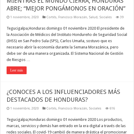
MIENTRAS EL MUNDO CIERRA, HONDURAS
ABRE; “MEJOR PONGÁMONOS EN ORACIÓN”
1 noviembre, 2020
Cortés
,
Francisco Morazán
,
Salud
,
Sociales
39
Tegucigalpa,Honduras domingo 01 noviembre 2020 El presidente de
la Asociación de Médicos del Instituto Hondureño de Seguridad Social
(IHSS) en San Pedro Sula (SPS), Carlos Umaña, sostuvo que es
necesario abrir la economía durante la Semana Morazánica, pero
debe ser de una manera organizada. El Sistema Nacional de Gestión
de Riesgos …
Leer más
¿CONOCES A LOS INFLUENCIADORES MÁS
DESTACADOS DE HONDURAS?
1 noviembre, 2020
Cortés
,
Francisco Morazán
,
Sociales
616
Tegucigalpa,Honduras domingo 01 noviembre 2020 Los productos,
marcas, servicios y demás han entrado en la era digital a través de las
redes sociales. El covid-19 cambió de manera drástica el promocionar