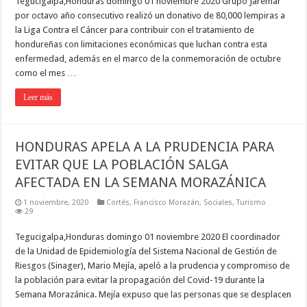
Tegucigalpa,Honduras domingo 01 noviembre 2020 Grupo Jaremar
por octavo año consecutivo realizó un donativo de 80,000 lempiras a
la Liga Contra el Cáncer para contribuir con el tratamiento de
hondureñas con limitaciones económicas que luchan contra esta
enfermedad, además en el marco de la conmemoración de octubre
como el mes …
Leer más
HONDURAS APELA A LA PRUDENCIA PARA
EVITAR QUE LA POBLACIÓN SALGA
AFECTADA EN LA SEMANA MORAZÁNICA
1 noviembre, 2020
Cortés
,
Francisco Morazán
,
Sociales
,
Turismo
29
Tegucigalpa,Honduras domingo 01 noviembre 2020 El coordinador
de la Unidad de Epidemiología del Sistema Nacional de Gestión de
Riesgos (Sinager), Mario Mejía, apeló a la prudencia y compromiso de
la población para evitar la propagación del Covid-19 durante la
Semana Morazánica. Mejía expuso que las personas que se desplacen