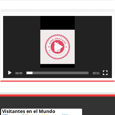
Reproductor
de
vídeo
00:00
00:51