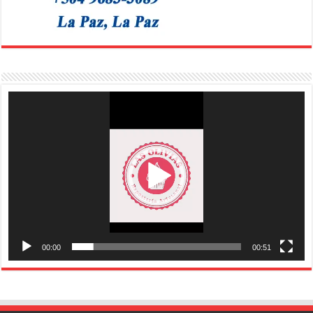
Reproductor
de
vídeo
00:00
00:51