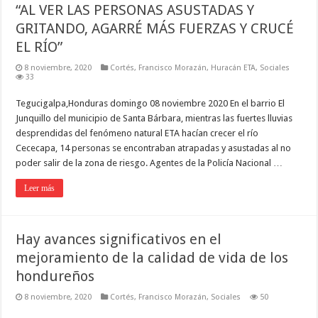
“AL VER LAS PERSONAS ASUSTADAS Y
GRITANDO, AGARRÉ MÁS FUERZAS Y CRUCÉ
EL RÍO”
8 noviembre, 2020
Cortés
,
Francisco Morazán
,
Huracán ETA
,
Sociales
33
Tegucigalpa,Honduras domingo 08 noviembre 2020 En el barrio El
Junquillo del municipio de Santa Bárbara, mientras las fuertes lluvias
desprendidas del fenómeno natural ETA hacían crecer el río
Cececapa, 14 personas se encontraban atrapadas y asustadas al no
poder salir de la zona de riesgo. Agentes de la Policía Nacional …
Leer más
Hay avances significativos en el
mejoramiento de la calidad de vida de los
hondureños
8 noviembre, 2020
Cortés
,
Francisco Morazán
,
Sociales
50