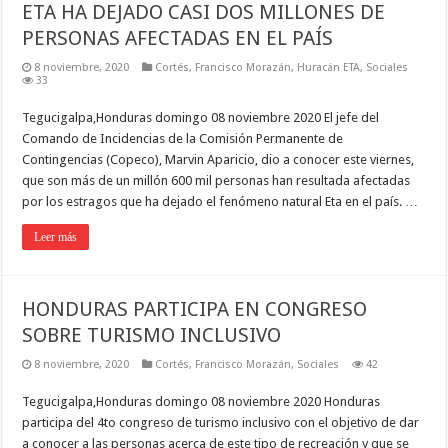
ETA HA DEJADO CASI DOS MILLONES DE
PERSONAS AFECTADAS EN EL PAÍS
8 noviembre, 2020
Cortés
,
Francisco Morazán
,
Huracán ETA
,
Sociales
33
Tegucigalpa,Honduras domingo 08 noviembre 2020 El jefe del
Comando de Incidencias de la Comisión Permanente de
Contingencias (Copeco), Marvin Aparicio, dio a conocer este viernes,
que son más de un millón 600 mil personas han resultada afectadas
por los estragos que ha dejado el fenómeno natural Eta en el país. …
Leer más
HONDURAS PARTICIPA EN CONGRESO
SOBRE TURISMO INCLUSIVO
8 noviembre, 2020
Cortés
,
Francisco Morazán
,
Sociales
42
Tegucigalpa,Honduras domingo 08 noviembre 2020 Honduras
participa del 4to congreso de turismo inclusivo con el objetivo de dar
a conocer a las personas acerca de este tipo de recreación y que se