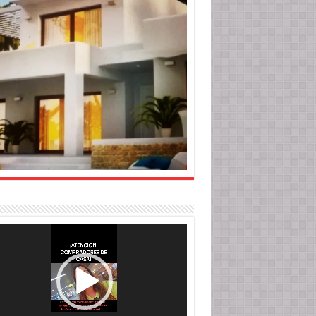
roductor
o