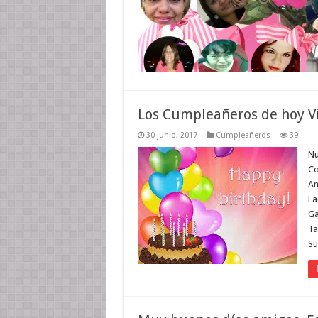
Los Cumpleañeros de hoy Vi
30 junio, 2017
Cumpleañeros
39
Nu
Co
An
La
Ga
Ta
Su