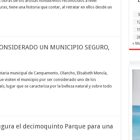
s obras de los artistas hondureños reconocidos a nivel
L
ras, tiene una historia que contar, al retratar en ellos desde un
5
1
1
2
« M
ONSIDERADO UN MUNICIPIO SEGURO,
aria municipal de Campamento, Olancho, Elisabeth Mencía,
ue visiten el municipio por ser considerado uno de los
aís, lugar que se caracteriza por la belleza natural y sobre todo
augura el decimoquinto Parque para una