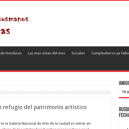
s de Honduras
Las mas vistas del mes
Sociales
Cumpleañeros ya falle
Amigo
75 
n refugio del patrimonio artístico
Busqu
fech
r la Galería Nacional de Arte de la ciudad es entrar en