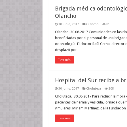
Brigada médica odontológic
Olancho
30 junio, 2017
Olancho
81
Olancho. 30.06.2017 Comunidades en las rib
beneficiadas por el personal de una brigada
odontología. El doctor Raúl Cerna, director 
desplazó por …
Leer más
Hospital del Sur recibe a b
30 junio, 2017
Choluteca
208
Choluteca. 30.06.2017 Para reducir la mora 
pacientes de hernia y vesícula, jornada que 
y mujeres. Miriam Martínez, de la Fundación
Leer más