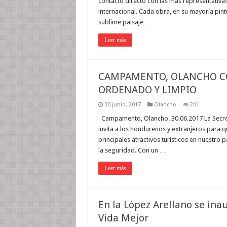
contacto directo con las más representativa
internacional. Cada obra, en su mayoría pintu
sublime paisaje …
Leer más
CAMPAMENTO, OLANCHO C
ORDENADO Y LIMPIO
30 junio, 2017
Olancho
201
Campamento, Olancho. 30.06.2017 La Secret
invita a los hondureños y extranjeros para q
principales atractivos turísticos en nuestro p
la seguridad. Con un …
Leer más
En la López Arellano se in
Vida Mejor