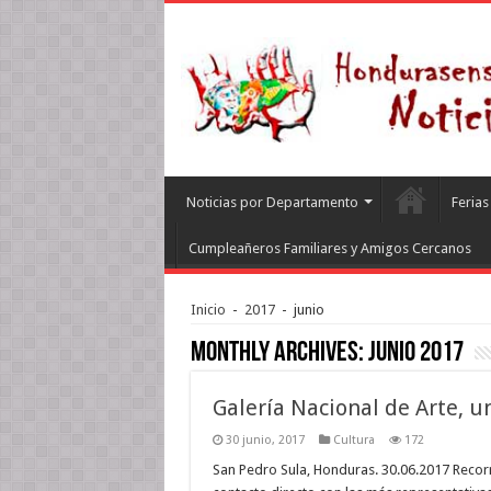
Noticias por Departamento
Feria
Cumpleañeros Familiares y Amigos Cercanos
Inicio
-
2017
-
junio
Monthly Archives:
junio 2017
Galería Nacional de Arte, u
30 junio, 2017
Cultura
172
San Pedro Sula, Honduras. 30.06.2017 Recorre