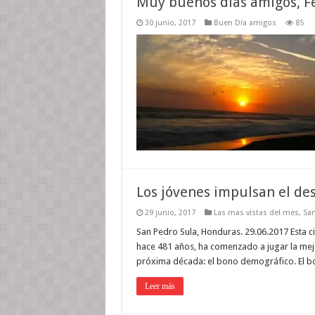
Muy buenos días amigos, Fel
30 junio, 2017
Buen Día amigos
85
Los jóvenes impulsan el des
29 junio, 2017
Las mas vistas del mes
,
San
San Pedro Sula, Honduras. 29.06.2017 Esta 
hace 481 años, ha comenzado a jugar la mejo
próxima década: el bono demográfico. El b
Leer más