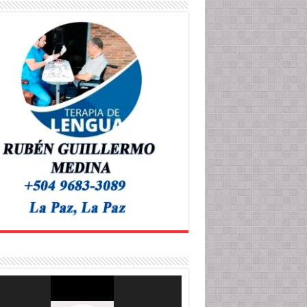
roductor
o