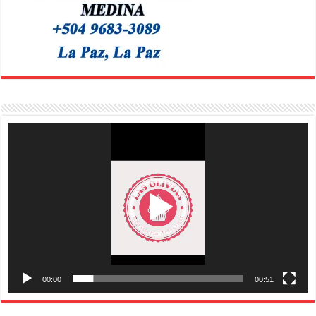
Reproductor
de
vídeo
00:00
00:51