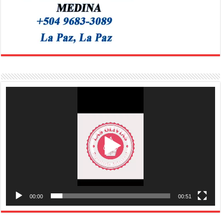
Reproductor
de
vídeo
00:00
00:51