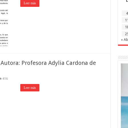
L
Leer más
4
1
1
2
« Ab
Autora: Profesora Adylia Cardona de
416
Leer más