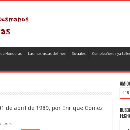
s de Honduras
Las mas vistas del mes
Sociales
Cumpleañeros ya falle
Amigo
115
 01 de abril de 1989, por Enrique Gómez
Busqu
fech
)
25