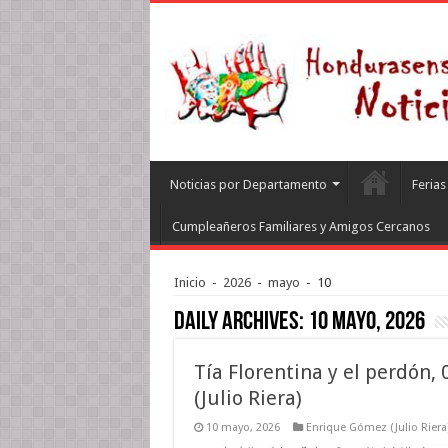
Noticias por Departamento
Feria
Cumpleañeros Familiares y Amigos Cercanos
Inicio
-
2026
-
mayo
-
10
Daily Archives:
10 mayo, 2026
Tía Florentina y el perdón,
(Julio Riera)
10 mayo, 2026
Enrique Gómez (Julio Riera