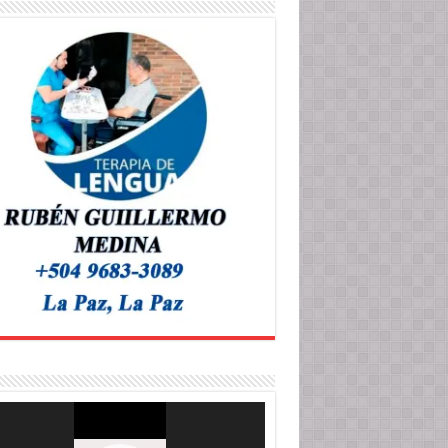
roductor
o