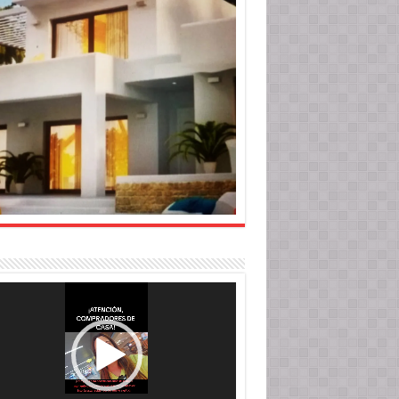
roductor
o