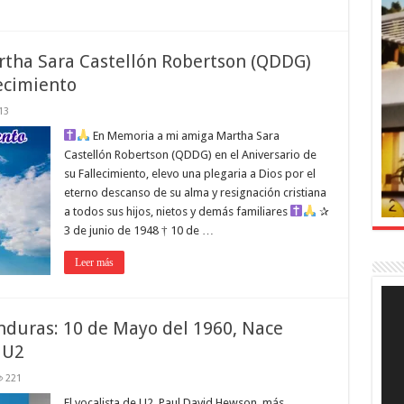
tha Sara Castellón Robertson (QDDG)
lecimiento
13
En Memoria a mi amiga Martha Sara
Castellón Robertson (QDDG) en el Aniversario de
su Fallecimiento, elevo una plegaria a Dios por el
eterno descanso de su alma y resignación cristiana
a todos sus hijos, nietos y demás familiares
✰
3 de junio de 1948 † 10 de …
Leer más
Rep
de
víde
nduras: 10 de Mayo del 1960, Nace
 U2
221
El vocalista de U2, Paul David Hewson, más