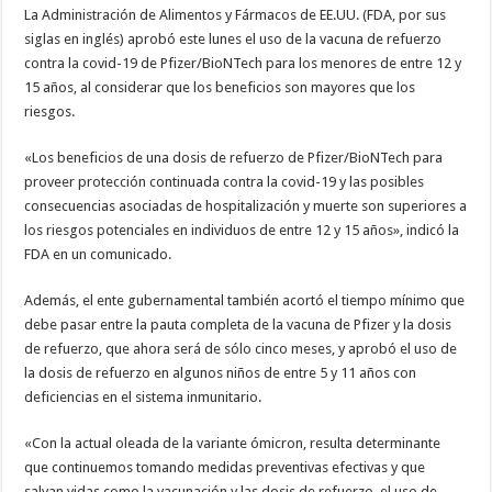
de
La Administración de Alimentos y Fármacos de EE.UU. (FDA, por sus
Pfizer
siglas en inglés) aprobó este lunes el uso de la vacuna de refuerzo
para
los
contra la covid-19 de Pfizer/BioNTech para los menores de entre 12 y
niños
de
15 años, al considerar que los beneficios son mayores que los
12
a
riesgos.
15
años
«Los beneficios de una dosis de refuerzo de Pfizer/BioNTech para
proveer protección continuada contra la covid-19 y las posibles
consecuencias asociadas de hospitalización y muerte son superiores a
los riesgos potenciales en individuos de entre 12 y 15 años», indicó la
FDA en un comunicado.
Además, el ente gubernamental también acortó el tiempo mínimo que
debe pasar entre la pauta completa de la vacuna de Pfizer y la dosis
de refuerzo, que ahora será de sólo cinco meses, y aprobó el uso de
la dosis de refuerzo en algunos niños de entre 5 y 11 años con
deficiencias en el sistema inmunitario.
«Con la actual oleada de la variante ómicron, resulta determinante
que continuemos tomando medidas preventivas efectivas y que
salvan vidas como la vacunación y las dosis de refuerzo, el uso de