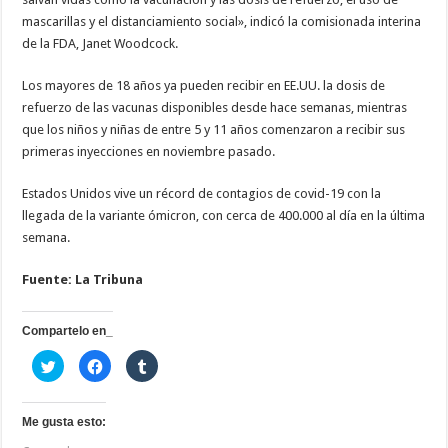
mascarillas y el distanciamiento social», indicó la comisionada interina
de la FDA, Janet Woodcock.
Los mayores de 18 años ya pueden recibir en EE.UU. la dosis de
refuerzo de las vacunas disponibles desde hace semanas, mientras
que los niños y niñas de entre 5 y 11 años comenzaron a recibir sus
primeras inyecciones en noviembre pasado.
Estados Unidos vive un récord de contagios de covid-19 con la
llegada de la variante ómicron, con cerca de 400.000 al día en la última
semana.
Fuente: La Tribuna
Compartelo en_
H
H
H
a
a
a
z
z
z
c
c
c
l
l
l
i
i
i
Me gusta esto:
c
c
c
p
p
p