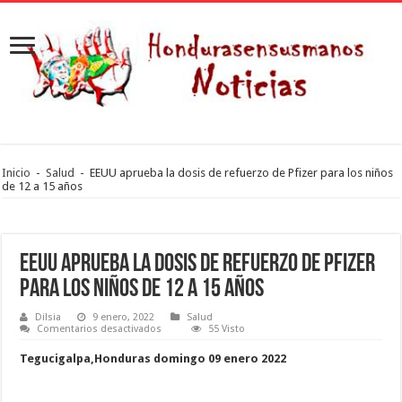
Inicio
-
Salud
-
EEUU aprueba la dosis de refuerzo de Pfizer para los niños
de 12 a 15 años
EEUU aprueba la dosis de refuerzo de Pfizer
para los niños de 12 a 15 años
Dilsia
9 enero, 2022
Salud
en
Comentarios desactivados
55 Visto
EEUU
aprueba
Tegucigalpa,Honduras domingo 09 enero 2022
la
dosis
de
refuerzo