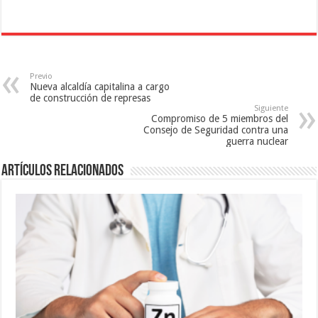
a
t
n
n
a
a
a
n
n
n
a
u
u
n
e
e
u
v
v
e
a
a
v
)
)
a
Previo
)
Nueva alcaldía capitalina a cargo
de construcción de represas
Siguiente
Compromiso de 5 miembros del
Consejo de Seguridad contra una
guerra nuclear
Artículos relacionados