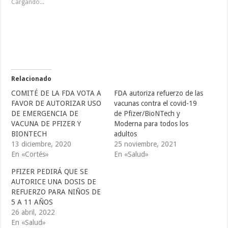
Cargando...
a
a
a
r
r
r
a
a
a
c
c
c
o
o
o
m
m
m
p
p
p
a
a
a
r
r
r
t
t
t
i
i
i
r
r
r
e
e
e
Relacionado
n
n
n
T
F
T
COMITÉ DE LA FDA VOTA A
FDA autoriza refuerzo de las
w
a
u
i
c
m
FAVOR DE AUTORIZAR USO
vacunas contra el covid-19
t
e
b
DE EMERGENCIA DE
de Pfizer/BioNTech y
t
b
l
e
o
r
VACUNA DE PFIZER Y
Moderna para todos los
r
o
(
(
k
S
BIONTECH
adultos
S
(
e
13 diciembre, 2020
25 noviembre, 2021
e
S
a
a
e
b
En «Cortés»
En «Salud»
b
a
r
r
b
e
e
r
e
PFIZER PEDIRÁ QUE SE
e
e
n
AUTORICE UNA DOSIS DE
n
e
u
u
n
n
REFUERZO PARA NIÑOS DE
n
u
a
a
n
v
5 A 11 AÑOS
v
a
e
26 abril, 2022
e
v
n
n
e
t
En «Salud»
t
n
a