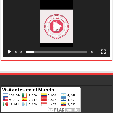
de
vídeo
00:00
00:51