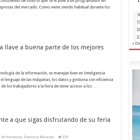
onscientes de todo lo que se le pide a un programador en
L
empresas del mercado. Como viene siendo habitual durante los
6
1
2
2
« Di
la llave a buena parte de los mejores
cnología de la información, se manejan bien en Inteligencia
 el lenguaje de las máquinas, los datos y gestiona con eficiencia
o de los trabajadores a la hora de tener acceso a los …
nte a que sigas disfrutando de su feria
s de Honduras
,
Francisco Morazán
220