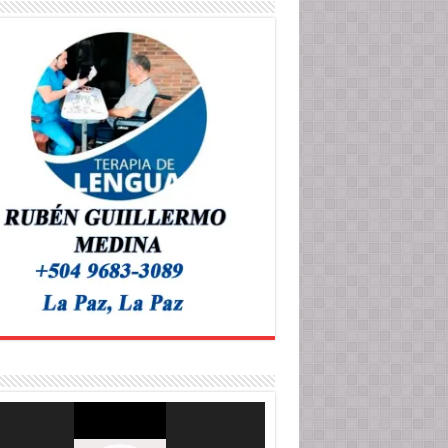
roductor
o