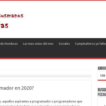
s de Honduras
Las mas vistas del mes
Sociales
Cumpleañeros ya falle
Amigo
135
amador en 2020?
Busqu
fech
o, aquellos aspirantes a programador o programadores que