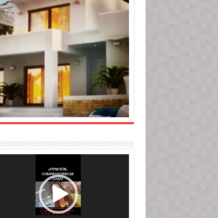
roductor
o