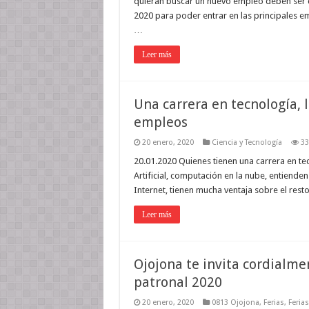
quieran buscar un nuevo empleo deben ser c
2020 para poder entrar en las principales 
…
Leer más
Una carrera en tecnología, 
empleos
20 enero, 2020
Ciencia y Tecnología
33
20.01.2020 Quienes tienen una carrera en te
Artificial, computación en la nube, entienden
Internet, tienen mucha ventaja sobre el rest
Leer más
Ojojona te invita cordialme
patronal 2020
20 enero, 2020
0813 Ojojona
,
Ferias
,
Feria