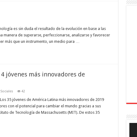
nología es sin duda el resultado de la evolución en base a las
 manera de superarse, perfeccionarse, analizarse y favorecer
 ser más que un instrumento, un medio para …
 4 jóvenes más innovadores de
,
Sociales
42
 Los 35 jóvenes de América Latina más innovadores de 2019
es con el potencial para cambiar el mundo gracias a sus
stituto de Tecnología de Massachusetts (MIT). De estos 35
Rep
de
víde