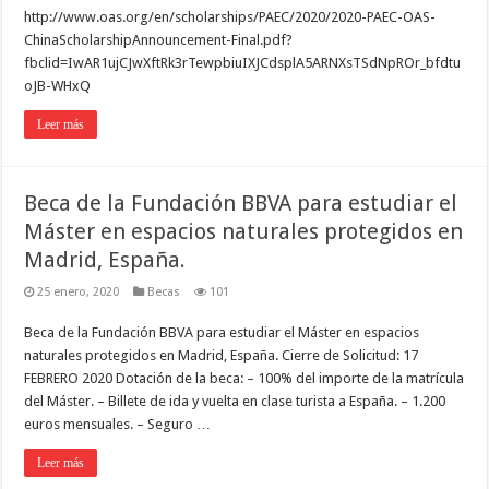
http://www.oas.org/en/scholarships/PAEC/2020/2020-PAEC-OAS-
ChinaScholarshipAnnouncement-Final.pdf?
fbclid=IwAR1ujCJwXftRk3rTewpbiuIXJCdsplA5ARNXsTSdNpROr_bfdtu
oJB-WHxQ
Leer más
Beca de la Fundación BBVA para estudiar el
Máster en espacios naturales protegidos en
Madrid, España.
25 enero, 2020
Becas
101
Beca de la Fundación BBVA para estudiar el Máster en espacios
naturales protegidos en Madrid, España. Cierre de Solicitud: 17
FEBRERO 2020 Dotación de la beca: – 100% del importe de la matrícula
del Máster. – Billete de ida y vuelta en clase turista a España. – 1.200
euros mensuales. – Seguro …
Leer más