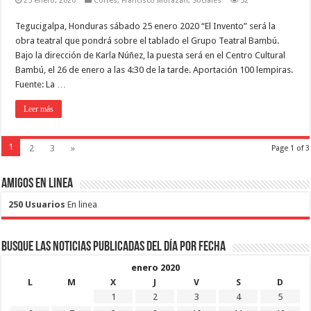
25 enero, 2020
Cortés
,
Francisco Morazán
,
Sociales
52
Tegucigalpa, Honduras sábado 25 enero 2020 “El Invento” será la
obra teatral que pondrá sobre el tablado el Grupo Teatral Bambú.
Bajo la dirección de Karla Núñez, la puesta será en el Centro Cultural
Bambú, el 26 de enero a las 4:30 de la tarde. Aportación 100 lempiras.
Fuente: La …
Leer más
1
2
3
»
Page 1 of 3
Amigos en Linea
250 Usuarios
En linea
Busque las noticias publicadas del día por fecha
enero 2020
L
M
X
J
V
S
D
1
2
3
4
5