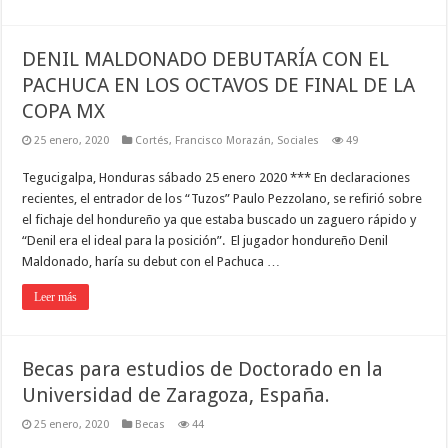
DENIL MALDONADO DEBUTARÍA CON EL
PACHUCA EN LOS OCTAVOS DE FINAL DE LA
COPA MX
25 enero, 2020
Cortés
,
Francisco Morazán
,
Sociales
49
Tegucigalpa, Honduras sábado 25 enero 2020 *** En declaraciones
recientes, el entrador de los “Tuzos” Paulo Pezzolano, se refirió sobre
el fichaje del hondureño ya que estaba buscado un zaguero rápido y
“Denil era el ideal para la posición”. El jugador hondureño Denil
Maldonado, haría su debut con el Pachuca …
Leer más
Becas para estudios de Doctorado en la
Universidad de Zaragoza, España.
25 enero, 2020
Becas
44