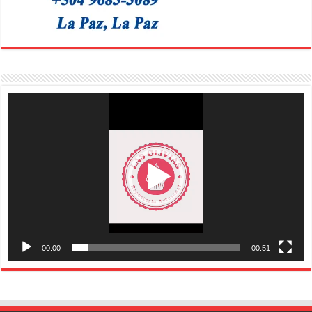
Reproductor
de
vídeo
00:00
00:51