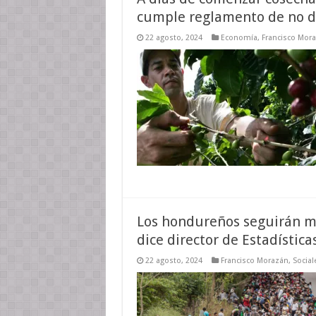
cumple reglamento de no d
22 agosto, 2024
Economía
,
Francisco Mor
Los hondureños seguirán mi
dice director de Estadística
22 agosto, 2024
Francisco Morazán
,
Social