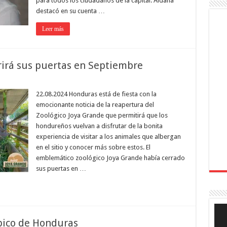
para todos los ciudadanos de la capital. Aldana
destacó en su cuenta …
Leer más
rirá sus puertas en Septiembre
22.08.2024 Honduras está de fiesta con la
emocionante noticia de la reapertura del
Zoológico Joya Grande que permitirá que los
hondureños vuelvan a disfrutar de la bonita
experiencia de visitar a los animales que albergan
en el sitio y conocer más sobre estos. El
emblemático zoológico Joya Grande había cerrado
sus puertas en …
Rep
de
ípico de Honduras
víde