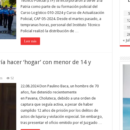
Técnico Policial (ITP) se incorporaron a servir a la
L
Patria como parte de su formación policial del
Curso Logístico 010-2024 y Curso de Actualización
5
Policial, CAP 05-2024. Desde el martes pasado, a
1
tempranas horas, personal del Instituto Técnico
1
Policial realizó la distribución de …
2
« Jul
Leer más
a hacer ‘hogar’ con menor de 14 y
es
52
22.08.2024 Don Paulino Baca, un hombre de 70
años, fue detenido recientemente
en Pavana, Choluteca, debido a una orden de
captura que seguía activa, a pesar de haber
cumplido 12 años de prisión por los delitos de
actos de lujuria y violación especial. Sin embargo,
tras presentar el oficio emitido por el Juzgado …