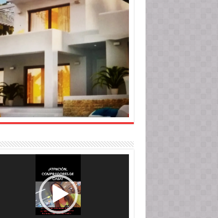
roductor
o