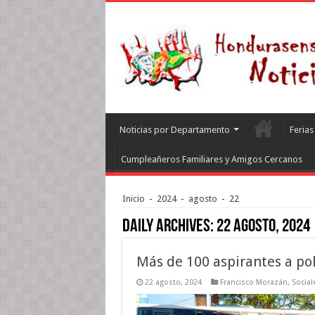
Noticias por Departamento
Feria
Cumpleañeros Familiares y Amigos Cercanos
Inicio
-
2024
-
agosto
-
22
Daily Archives:
22 agosto, 2024
Más de 100 aspirantes a poli
22 agosto, 2024
Francisco Morazán
,
Social