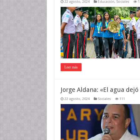
22 agosto, 2024
Educación
,
Sociales
1
Leer más
Jorge Aldana: «El agua dejó 
22 agosto, 2024
Sociales
111