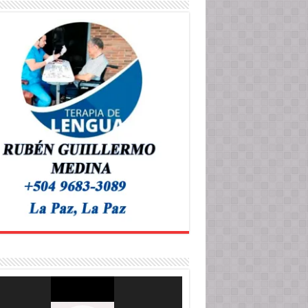
roductor
o