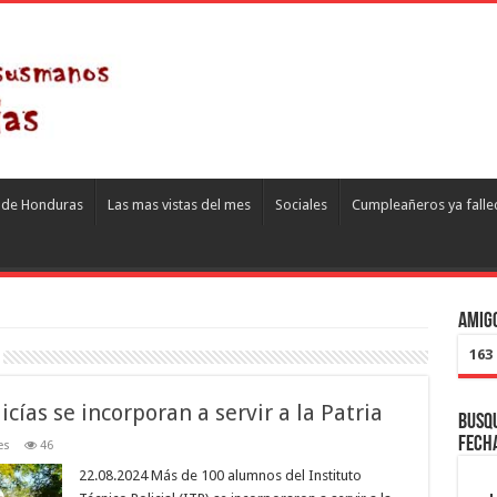
s de Honduras
Las mas vistas del mes
Sociales
Cumpleañeros ya falle
Amigo
163
cías se incorporan a servir a la Patria
Busqu
fech
es
46
22.08.2024 Más de 100 alumnos del Instituto