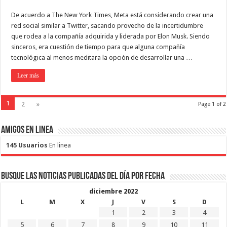
De acuerdo a The New York Times, Meta está considerando crear una
red social similar a Twitter, sacando provecho de la incertidumbre
que rodea a la compañía adquirida y liderada por Elon Musk. Siendo
sinceros, era cuestión de tiempo para que alguna compañía
tecnológica al menos meditara la opción de desarrollar una …
Leer más
1
2
»
Page 1 of 2
Amigos en Linea
145 Usuarios
En linea
Busque las noticias publicadas del día por fecha
diciembre 2022
L
M
X
J
V
S
D
1
2
3
4
5
6
7
8
9
10
11