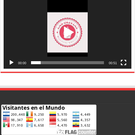
de
vídeo
00:00
00:51