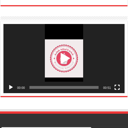
Reproductor
de
vídeo
00:00
00:51