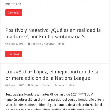
mejoras en …
Leer más
Positivo y Negativo: ¿Qué es en realidad la
madurez?, por Emilio Santamaría S.
8 junio, 2021
Positivo y Negativo
88
Leer más
Luis «Buba» López, el mejor portero de la
primera edición de la Nations League
8 junio, 2021
Deporte
,
Francisco Morazán
41
Tegucigalpa, Honduras, martes 08 de junio de 2021 ***“Buba”
también sobresalió en el primer partido del equipo hondureño ante la
selección de Estados Unidos. El guardameta de la Selección Nacional
de Honduras, Luís “Buba” López, recibió el premio como Mejor