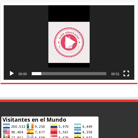
Reproductor
de
vídeo
00:00
00:51