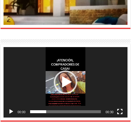
Reproductor
de
vídeo
00:00
00:30