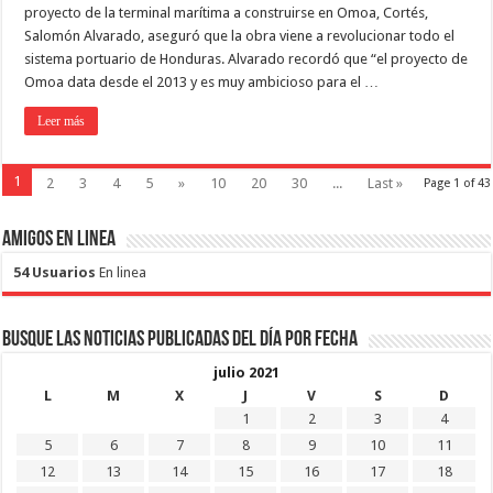
proyecto de la terminal marítima a construirse en Omoa, Cortés,
Salomón Alvarado, aseguró que la obra viene a revolucionar todo el
sistema portuario de Honduras. Alvarado recordó que “el proyecto de
Omoa data desde el 2013 y es muy ambicioso para el …
Leer más
1
2
3
4
5
»
10
20
30
...
Last »
Page 1 of 43
Amigos en Linea
54 Usuarios
En linea
Busque las noticias publicadas del día por fecha
julio 2021
L
M
X
J
V
S
D
1
2
3
4
5
6
7
8
9
10
11
12
13
14
15
16
17
18