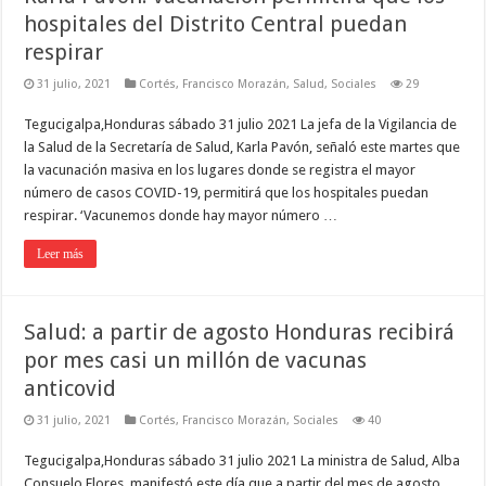
hospitales del Distrito Central puedan
respirar
31 julio, 2021
Cortés
,
Francisco Morazán
,
Salud
,
Sociales
29
Tegucigalpa,Honduras sábado 31 julio 2021 La jefa de la Vigilancia de
la Salud de la Secretaría de Salud, Karla Pavón, señaló este martes que
la vacunación masiva en los lugares donde se registra el mayor
número de casos COVID-19, permitirá que los hospitales puedan
respirar. ‘Vacunemos donde hay mayor número …
Leer más
Salud: a partir de agosto Honduras recibirá
por mes casi un millón de vacunas
anticovid
31 julio, 2021
Cortés
,
Francisco Morazán
,
Sociales
40
Tegucigalpa,Honduras sábado 31 julio 2021 La ministra de Salud, Alba
Consuelo Flores, manifestó este día que a partir del mes de agosto