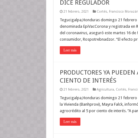
DICE REGULADOR
21 febrero, 2021
Cortés
,
Francisco Morazá
Tegucigalpa,Honduras domingo 21 febrero 20
denominada EpiVacCorona y registrada en Ru
del coronavirus, aseguró este martes 16 de
consumidor, Rospotrebnadzor. “El efecto p
Leer más
PRODUCTORES YA PUEDEN A
CIENTO DE INTERÉS
21 febrero, 2021
Agricultura
,
Cortés
,
Franc
Tegucigalpa,Honduras domingo 21 febrero 2
la Vivienda (Banhprovi), Mayra Falck, inform
agrocrédito al 5 por ciento de interés. “A pa
Leer más