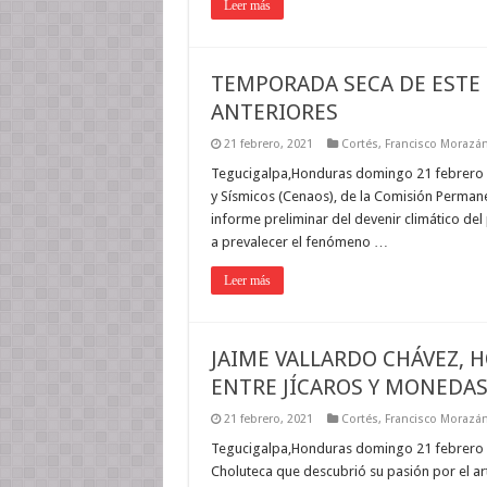
Leer más
TEMPORADA SECA DE ESTE
ANTERIORES
21 febrero, 2021
Cortés
,
Francisco Morazá
Tegucigalpa,Honduras domingo 21 febrero 20
y Sísmicos (Cenaos), de la Comisión Perman
informe preliminar del devenir climático del
a prevalecer el fenómeno …
Leer más
JAIME VALLARDO CHÁVEZ,
ENTRE JÍCAROS Y MONEDA
21 febrero, 2021
Cortés
,
Francisco Morazá
Tegucigalpa,Honduras domingo 21 febrero 2
Choluteca que descubrió su pasión por el art