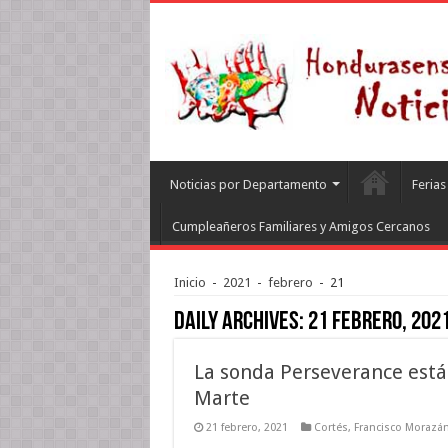
Noticias por Departamento
Feria
Cumpleañeros Familiares y Amigos Cercanos
Inicio
-
2021
-
febrero
-
21
Daily Archives:
21 febrero, 202
La sonda Perseverance está 
Marte
21 febrero, 2021
Cortés
,
Francisco Morazá