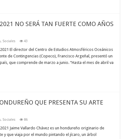
 2021 NO SERÁ TAN FUERTE COMO AÑOS
n
,
Sociales
43
21 El director del Centro de Estudios Atmosféricos Oceánicos
ente de Contingencias (Copeco), Francisco Argeñal, presentó un
 país, que comprende de marzo a junio. “Hasta el mes de abril va
 HONDUREÑO QUE PRESENTA SU ARTE
S
n
,
Sociales
86
021 Jaime Vallardo Chávez es un hondureño originario de
e y que viaja por el mundo pintando el jícaro, un árbol