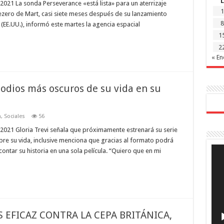
L
21 La sonda Perseverance «está lista» para un aterrizaje
1
 Jezero de Mart, casi siete meses después de su lanzamiento
8
(EE.UU.), informó este martes la agencia espacial
1
2
« En
isodios más oscuros de su vida en su
n
,
Sociales
56
021 Gloria Trevi señala que próximamente estrenará su serie
re su vida, inclusive menciona que gracias al formato podrá
Rep
ontar su historia en una sola película. “Quiero que en mi
de
víde
 EFICAZ CONTRA LA CEPA BRITÁNICA,