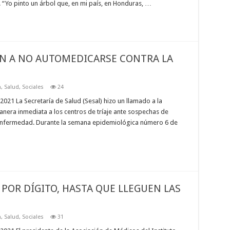
s. “Yo pinto un árbol que, en mi país, en Honduras, …
ÓN A NO AUTOMEDICARSE CONTRA LA
n
,
Salud
,
Sociales
24
21 La Secretaría de Salud (Sesal) hizo un llamado a la
anera inmediata a los centros de tríaje ante sospechas de
 enfermedad. Durante la semana epidemiológica número 6 de
POR DÍGITO, HASTA QUE LLEGUEN LAS
n
,
Salud
,
Sociales
31