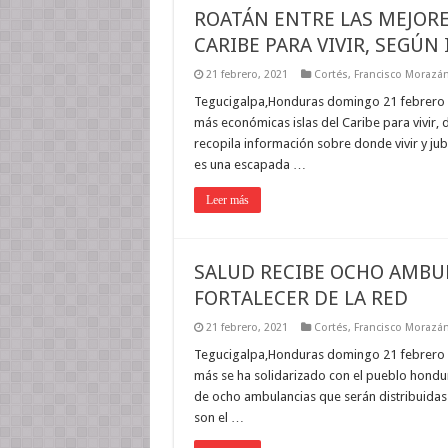
ROATÁN ENTRE LAS MEJORE
CARIBE PARA VIVIR, SEGÚN
21 febrero, 2021
Cortés
,
Francisco Morazá
Tegucigalpa,Honduras domingo 21 febrero 202
más económicas islas del Caribe para vivir, d
recopila información sobre donde vivir y jubi
es una escapada …
Leer más
SALUD RECIBE OCHO AMBUL
FORTALECER DE LA RED
21 febrero, 2021
Cortés
,
Francisco Morazá
Tegucigalpa,Honduras domingo 21 febrero 2
más se ha solidarizado con el pueblo hondu
de ocho ambulancias que serán distribuidas a
son el …