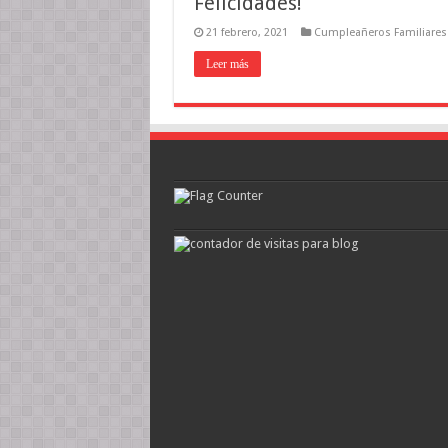
Felicidades!
21 febrero, 2021
Cumpleañeros Familiares
Leer más