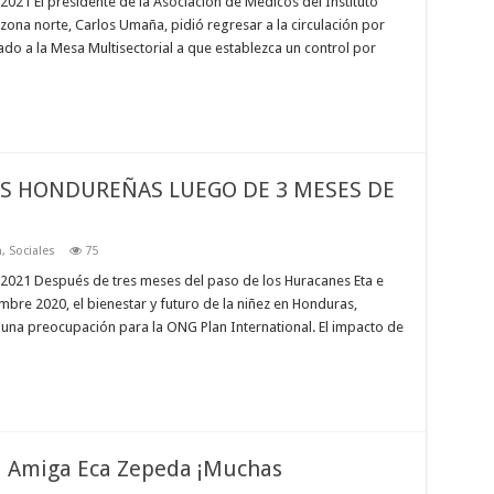
21 El presidente de la Asociación de Médicos del Instituto
zona norte, Carlos Umaña, pidió regresar a la circulación por
mado a la Mesa Multisectorial a que establezca un control por
AS HONDUREÑAS LUEGO DE 3 MESES DE
n
,
Sociales
75
021 Después de tres meses del paso de los Huracanes Eta e
re 2020, el bienestar y futuro de la niñez en Honduras,
o una preocupación para la ONG Plan International. El impacto de
i Amiga Eca Zepeda ¡Muchas