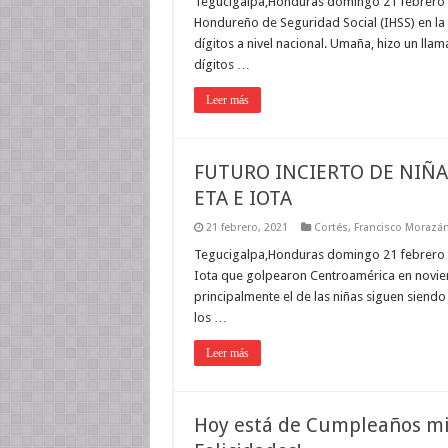
Tegucigalpa,Honduras domingo 21 febrero 20
Hondureño de Seguridad Social (IHSS) en la 
dígitos a nivel nacional. Umaña, hizo un lla
dígitos …
Leer más
FUTURO INCIERTO DE NIÑ
ETA E IOTA
21 febrero, 2021
Cortés
,
Francisco Morazá
Tegucigalpa,Honduras domingo 21 febrero 2
Iota que golpearon Centroamérica en noviemb
principalmente el de las niñas siguen siend
los …
Leer más
Hoy está de Cumpleaños m