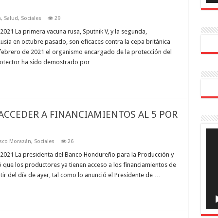
n
,
Salud
,
Sociales
29
21 La primera vacuna rusa, Sputnik V, y la segunda,
sia en octubre pasado, son eficaces contra la cepa británica
 febrero de 2021 el organismo encargado de la protección del
rotector ha sido demostrado por …
CCEDER A FINANCIAMIENTOS AL 5 POR
Rep
de
isco Morazán
,
Sociales
26
víde
021 La presidenta del Banco Hondureño para la Producción y
ó que los productores ya tienen acceso a los financiamientos de
rtir del día de ayer, tal como lo anunció el Presidente de …