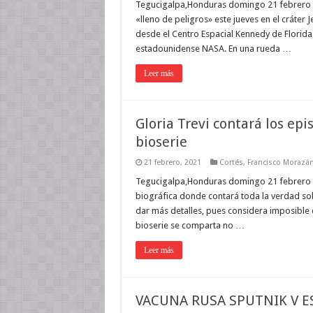
Tegucigalpa,Honduras domingo 21 febrero 20
«lleno de peligros» este jueves en el cráter
desde el Centro Espacial Kennedy de Florida 
estadounidense NASA. En una rueda …
Leer más
Gloria Trevi contará los ep
bioserie
21 febrero, 2021
Cortés
,
Francisco Morazá
Tegucigalpa,Honduras domingo 21 febrero 2
biográfica donde contará toda la verdad sob
dar más detalles, pues considera imposible c
bioserie se comparta no …
Leer más
VACUNA RUSA SPUTNIK V ES