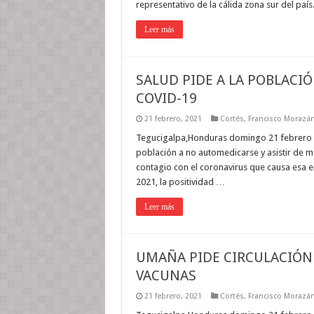
representativo de la cálida zona sur del paí
Leer más
SALUD PIDE A LA POBLACI
COVID-19
21 febrero, 2021
Cortés
,
Francisco Morazá
Tegucigalpa,Honduras domingo 21 febrero 20
población a no automedicarse y asistir de m
contagio con el coronavirus que causa esa
2021, la positividad …
Leer más
UMAÑA PIDE CIRCULACIÓN 
VACUNAS
21 febrero, 2021
Cortés
,
Francisco Morazá