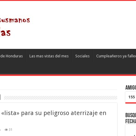
s de Honduras
Las mas vistas del mes
Sociales
Cumpleañeros ya falle
Amigo
1
155
«lista» para su peligroso aterrizaje en
Busqu
fech
n
31