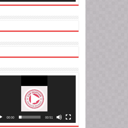
roductor
o
00:00
00:51