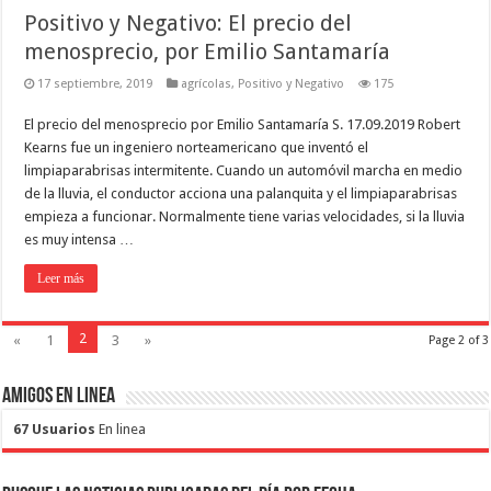
Positivo y Negativo: El precio del
menosprecio, por Emilio Santamaría
17 septiembre, 2019
agrícolas
,
Positivo y Negativo
175
El precio del menosprecio por Emilio Santamaría S. 17.09.2019 Robert
Kearns fue un ingeniero norteamericano que inventó el
limpiaparabrisas intermitente. Cuando un automóvil marcha en medio
de la lluvia, el conductor acciona una palanquita y el limpiaparabrisas
empieza a funcionar. Normalmente tiene varias velocidades, si la lluvia
es muy intensa …
Leer más
2
«
1
3
»
Page 2 of 3
Amigos en Linea
67 Usuarios
En linea