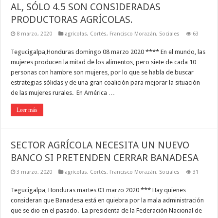
AL, SÓLO 4.5 SON CONSIDERADAS
PRODUCTORAS AGRÍCOLAS.
8 marzo, 2020
agrícolas
,
Cortés
,
Francisco Morazán
,
Sociales
63
Tegucigalpa,Honduras domingo 08 marzo 2020 **** En el mundo, las
mujeres producen la mitad de los alimentos, pero siete de cada 10
personas con hambre son mujeres, por lo que se habla de buscar
estrategias sólidas y de una gran coalición para mejorar la situación
de las mujeres rurales. En América …
Leer más
SECTOR AGRÍCOLA NECESITA UN NUEVO
BANCO SI PRETENDEN CERRAR BANADESA
3 marzo, 2020
agrícolas
,
Cortés
,
Francisco Morazán
,
Sociales
31
Tegucigalpa, Honduras martes 03 marzo 2020 *** Hay quienes
consideran que Banadesa está en quiebra por la mala administración
que se dio en el pasado. La presidenta de la Federación Nacional de