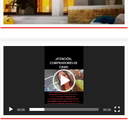
Reproductor
de
vídeo
00:00
00:30