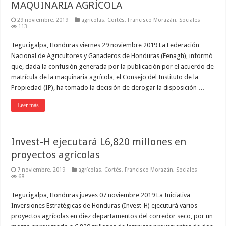
MAQUINARIA AGRÍCOLA
29 noviembre, 2019
agrícolas
,
Cortés
,
Francisco Morazán
,
Sociales
113
Tegucigalpa, Honduras viernes 29 noviembre 2019 La Federación
Nacional de Agricultores y Ganaderos de Honduras (Fenagh), informó
que, dada la confusión generada por la publicación por el acuerdo de
matrícula de la maquinaria agrícola, el Consejo del Instituto de la
Propiedad (IP), ha tomado la decisión de derogar la disposición …
Leer más
Invest-H ejecutará L6,820 millones en
proyectos agrícolas
7 noviembre, 2019
agrícolas
,
Cortés
,
Francisco Morazán
,
Sociales
68
Tegucigalpa, Honduras jueves 07 noviembre 2019 La Iniciativa
Inversiones Estratégicas de Honduras (Invest-H) ejecuturá varios
proyectos agrícolas en diez departamentos del corredor seco, por un