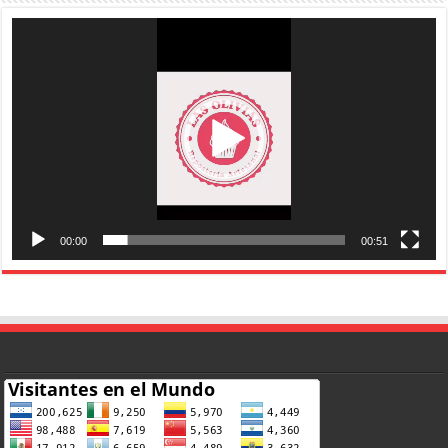
Reproductor
de
vídeo
00:00
00:51