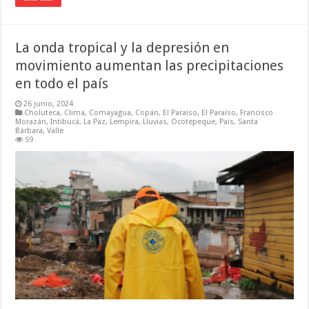
La onda tropical y la depresión en
movimiento aumentan las precipitaciones
en todo el país
26 junio, 2024
Choluteca
,
Clima
,
Comayagua
,
Copán
,
El Paraiso
,
El Paraíso
,
Francisco
Morazán
,
Intibucá
,
La Paz
,
Lempira
,
Lluvias
,
Ocotepeque
,
Pais
,
Santa
Bárbara
,
Valle
59