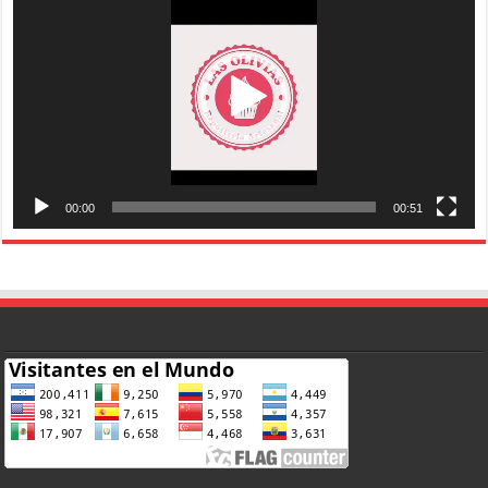
vídeo
00:00
00:51