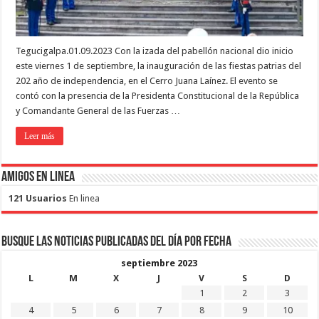
Tegucigalpa.01.09.2023 Con la izada del pabellón nacional dio inicio
este viernes 1 de septiembre, la inauguración de las fiestas patrias del
202 año de independencia, en el Cerro Juana Laínez. El evento se
contó con la presencia de la Presidenta Constitucional de la República
y Comandante General de las Fuerzas …
Leer más
Amigos en Linea
121 Usuarios
En linea
Busque las noticias publicadas del día por fecha
septiembre 2023
L
M
X
J
V
S
D
1
2
3
4
5
6
7
8
9
10