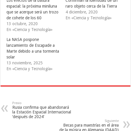
Los efectos de la basura
Confirman la identidad de un
w
a
u
i
c
m
espacial: la próxima miniluna
raro objeto cerca de la Tierra
t
e
b
que se acerque será un trozo
4 diciembre, 2020
t
b
l
e
o
r
de cohete de los 60
En «Ciencia y Tecnología»
r
o
(
(
k
S
13 octubre, 2020
S
(
e
En «Ciencia y Tecnología»
e
S
a
a
e
b
b
a
r
La NASA pospone
r
b
e
e
r
e
lanzamiento de Escapade a
e
e
n
Marte debido a una tormenta
n
e
u
u
n
n
solar
n
u
a
a
n
v
13 noviembre, 2025
v
a
e
En «Ciencia y Tecnología»
e
v
n
n
e
t
t
n
a
a
t
n
n
a
a
a
n
n
n
a
u
u
n
e
e
u
v
v
e
a
Previo
a
v
)
Rusia confirma que abandonará
)
a
)
la Estación Espacial Internacional
‘después de 2024’
Siguiente
Becas para maestrías en el área
de la música en Alemania (DAAD)