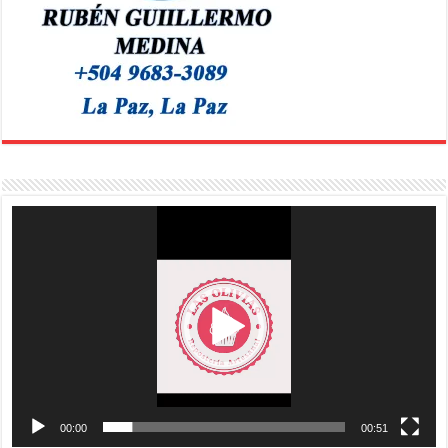
Reproductor
de
vídeo
00:00
00:51