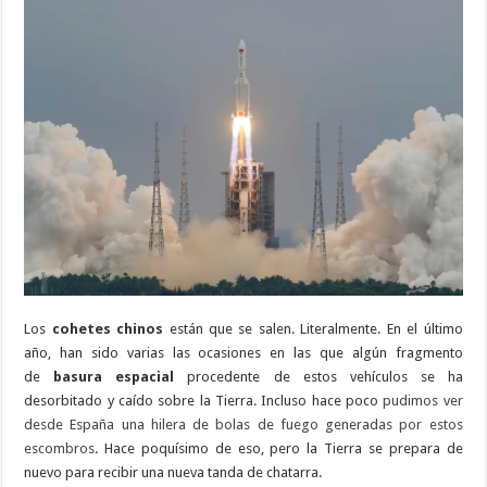
sin
control
y
no
saben
dónde
terminará
estrellándose
en
la
Tierra
Los
cohetes chinos
están que se salen. Literalmente. En el último
año, han sido varias las ocasiones en las que algún fragmento
de
basura espacial
procedente de estos vehículos se ha
desorbitado y caído sobre la Tierra. Incluso hace poco
pudimos ver
desde España una hilera de bolas de fuego generadas por estos
escombros
. Hace poquísimo de eso, pero la Tierra se prepara de
nuevo para recibir una nueva tanda de chatarra.