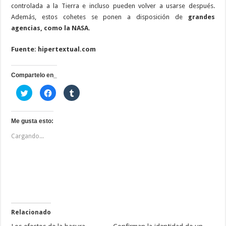
controlada a la Tierra e incluso pueden volver a usarse después.
Además, estos cohetes se ponen a disposición de
grandes
agencias, como la NASA.
Fuente: hipertextual.com
Compartelo en_
H
H
H
a
a
a
z
z
z
c
c
c
l
l
l
i
i
i
Me gusta esto:
c
c
c
p
p
p
Cargando...
a
a
a
r
r
r
a
a
a
c
c
c
o
o
o
m
m
m
p
p
p
a
a
a
r
r
r
t
t
t
i
i
i
r
r
r
e
e
e
Relacionado
n
n
n
T
F
T