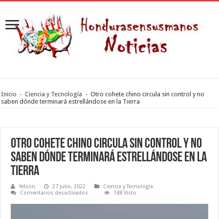
Inicio
-
Ciencia y Tecnología
-
Otro cohete chino circula sin control y no
saben dónde terminará estrellándose en la Tierra
Otro cohete chino circula sin control y no
saben dónde terminará estrellándose en la
Tierra
Yelson
27 julio, 2022
Ciencia y Tecnología
en
Comentarios desactivados
188 Visto
Otro
cohete
chino
circula