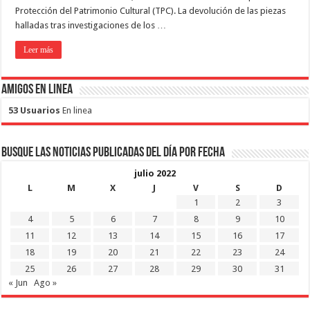
Protección del Patrimonio Cultural (TPC). La devolución de las piezas
halladas tras investigaciones de los …
Leer más
Amigos en Linea
53 Usuarios
En linea
Busque las noticias publicadas del día por fecha
julio 2022
L
M
X
J
V
S
D
1
2
3
4
5
6
7
8
9
10
11
12
13
14
15
16
17
18
19
20
21
22
23
24
25
26
27
28
29
30
31
« Jun
Ago »