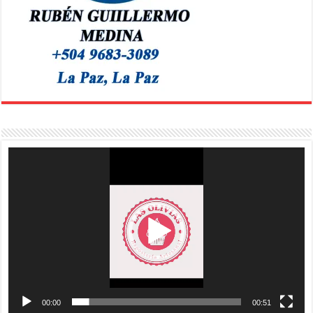
Reproductor
de
vídeo
00:00
00:51