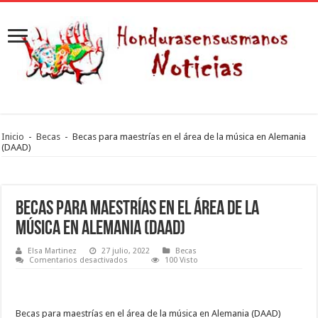
Inicio
-
Becas
-
Becas para maestrías en el área de la música en Alemania
(DAAD)
Becas para maestrías en el área de la
música en Alemania (DAAD)
Elsa Martinez
27 julio, 2022
Becas
en
Comentarios desactivados
100 Visto
Becas
para
maestrías
en
el
Becas para maestrías en el área de la música en Alemania (DAAD)
área