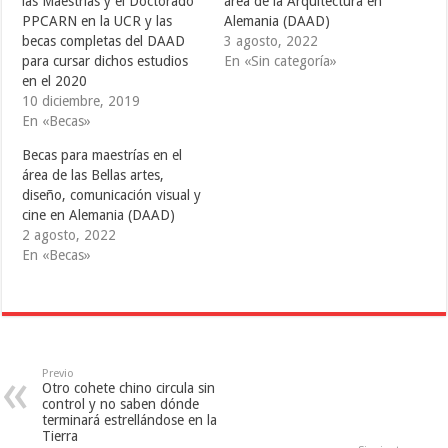
i
c
m
las Maestrías y el Doctorado
área de la Arquitectura en
t
e
b
PPCARN en la UCR y las
Alemania (DAAD)
t
b
l
e
o
r
becas completas del DAAD
3 agosto, 2022
r
o
(
(
k
S
para cursar dichos estudios
En «Sin categoría»
S
(
e
en el 2020
e
S
a
a
e
b
10 diciembre, 2019
b
a
r
r
b
e
En «Becas»
e
r
e
e
e
n
Becas para maestrías en el
n
e
u
u
n
n
área de las Bellas artes,
n
u
a
a
n
v
diseño, comunicación visual y
v
a
e
cine en Alemania (DAAD)
e
v
n
n
e
t
2 agosto, 2022
t
n
a
a
t
n
En «Becas»
n
a
a
a
n
n
n
a
u
u
n
e
e
u
v
v
e
a
a
v
)
)
a
)
Previo
Otro cohete chino circula sin
control y no saben dónde
terminará estrellándose en la
Tierra