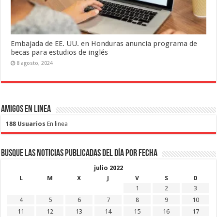
Embajada de EE. UU. en Honduras anuncia programa de
becas para estudios de inglés
8 agosto, 2024
Amigos en Linea
188 Usuarios
En linea
Busque las noticias publicadas del día por fecha
julio 2022
L
M
X
J
V
S
D
1
2
3
4
5
6
7
8
9
10
11
12
13
14
15
16
17