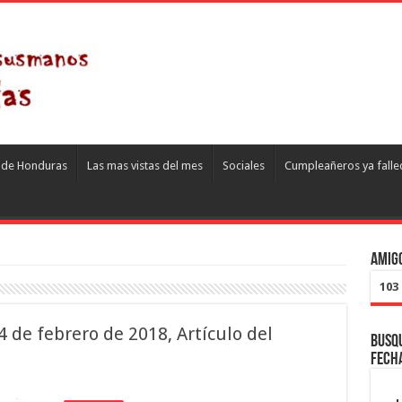
s de Honduras
Las mas vistas del mes
Sociales
Cumpleañeros ya falle
Amigo
103
4 de febrero de 2018, Artículo del
Busqu
fech