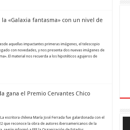
la «Galaxia fantasma» con un nivel de
sde aquellas impactantes primeras imágenes, el telescopio
 llegado con novedades, y nos presenta dos nuevas imágenes de
sma». El material nos recuerda a los hipotéticos agujeros de
da gana el Premio Cervantes Chico
a escritora chilena María José Ferrada fue galardonada con el
Rep
de
2 que reconoce la obra de autores iberoamericanos de la
víde
lana, según informó a EFE la Organización de Estados