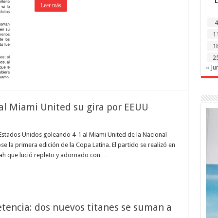
L
Leer más
4
1
1
2
« Ju
 al Miami United su gira por EEUU
 Estados Unidos goleando 4-1 al Miami United de la Nacional
 la primera edición de la Copa Latina. El partido se realizó en
eah que lució repleto y adornado con …
etencia: dos nuevos titanes se suman a