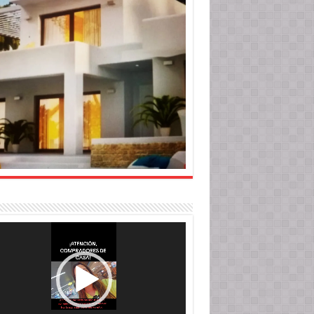
roductor
o