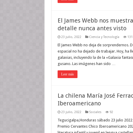
El James Webb nos muestra 
detalle nunca antes visto
23 julio, 2022
Ciencia y Tecnología
131
El James Webb no deja de sorprendernos. De
espacial no ha dejado de trabajar. Hoy, ha
galaxias, incluyendo la de la «Galaxia fanta
gusano. Las imágenes han sido …
Leer más
La chilena María José Ferra
Iberoamericano
23 julio, 2022
Sociales
92
Tegucigalpa,Honduras sábado 23 julio 2022 L
Premio Cervantes Chico Iberoamericano 202
literatura infantil y juvenil en lengua castel