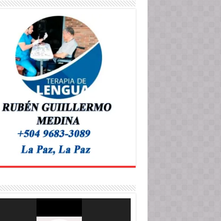
roductor
o