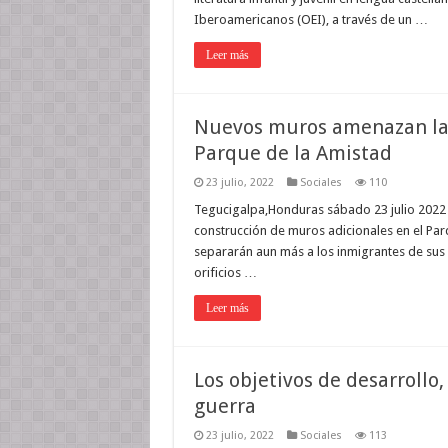
Iberoamericanos (OEI), a través de un …
Leer más
Nuevos muros amenazan la r
Parque de la Amistad
23 julio, 2022
Sociales
110
Tegucigalpa,Honduras sábado 23 julio 2022 
construcción de muros adicionales en el Pa
separarán aun más a los inmigrantes de sus 
orificios …
Leer más
Los objetivos de desarrollo,
guerra
23 julio, 2022
Sociales
113