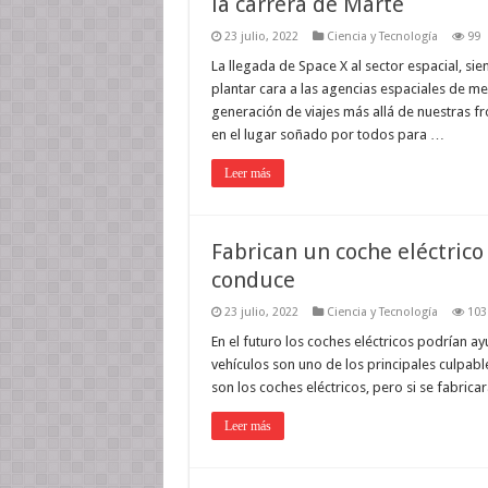
la carrera de Marte
23 julio, 2022
Ciencia y Tecnología
99
La llegada de Space X al sector espacial, s
plantar cara a las agencias espaciales de m
generación de viajes más allá de nuestras fr
en el lugar soñado por todos para …
Leer más
Fabrican un coche eléctric
conduce
23 julio, 2022
Ciencia y Tecnología
103
En el futuro los coches eléctricos podrían 
vehículos son uno de los principales culpable
son los coches eléctricos, pero si se fabri
Leer más