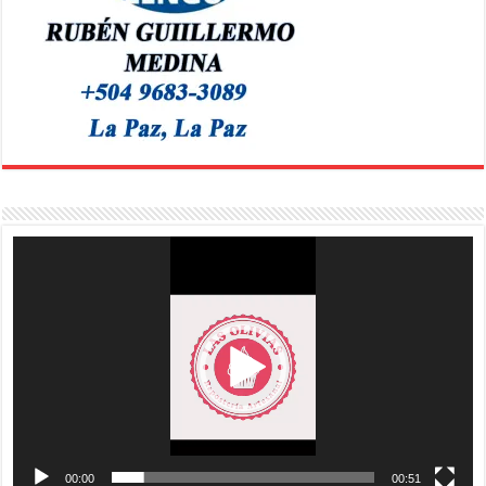
Reproductor
de
vídeo
00:00
00:51