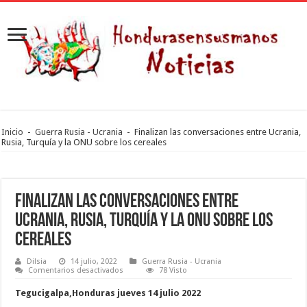
Inicio
-
Guerra Rusia - Ucrania
-
Finalizan las conversaciones entre Ucrania,
Rusia, Turquía y la ONU sobre los cereales
Finalizan las conversaciones entre
Ucrania, Rusia, Turquía y la ONU sobre los
cereales
Dilsia
14 julio, 2022
Guerra Rusia - Ucrania
en
Comentarios desactivados
78 Visto
Finalizan
las
Tegucigalpa,Honduras jueves 14 julio 2022
conversaciones
entre