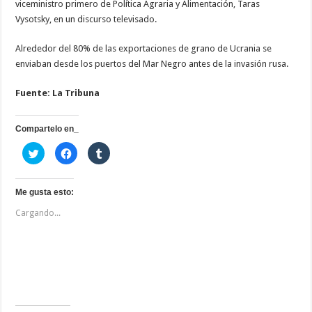
viceministro primero de Política Agraria y Alimentación, Taras
Vysotsky, en un discurso televisado.
Alrededor del 80% de las exportaciones de grano de Ucrania se
enviaban desde los puertos del Mar Negro antes de la invasión rusa.
Fuente: La Tribuna
Compartelo en_
H
H
H
a
a
a
z
z
z
c
c
c
l
l
l
i
i
i
Me gusta esto:
c
c
c
p
p
p
Cargando...
a
a
a
r
r
r
a
a
a
c
c
c
o
o
o
m
m
m
p
p
p
a
a
a
r
r
r
t
t
t
i
i
i
r
r
r