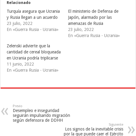
e
e
e
Relacionado
n
n
n
T
F
T
Turquía asegura que Ucrania
El ministerio de Defensa de
w
a
u
i
c
m
y Rusia llegan a un acuerdo
Japón, alarmado por las
t
e
b
23 julio, 2022
amenazas de Rusia
t
b
l
e
o
r
En «Guerra Rusia - Ucrania»
23 julio, 2022
r
o
(
(
k
S
En «Guerra Rusia - Ucrania»
S
(
e
e
S
a
Zelenski advierte que la
a
e
b
b
a
r
cantidad de cereal bloqueada
r
b
e
e
r
e
en Ucrania podría triplicarse
e
e
n
11 junio, 2022
n
e
u
u
n
n
En «Guerra Rusia - Ucrania»
n
u
a
a
n
v
v
a
e
e
v
n
n
e
t
t
n
a
a
t
n
n
a
a
a
n
n
n
a
u
Previo
u
n
e
Desempleo e inseguridad
e
u
v
seguirán impulsando migración
v
e
a
a
v
)
según defensora de DDHH
)
a
Siguiente
)
Los signos de la inevitable crisis
por la que puede caer el Ejército