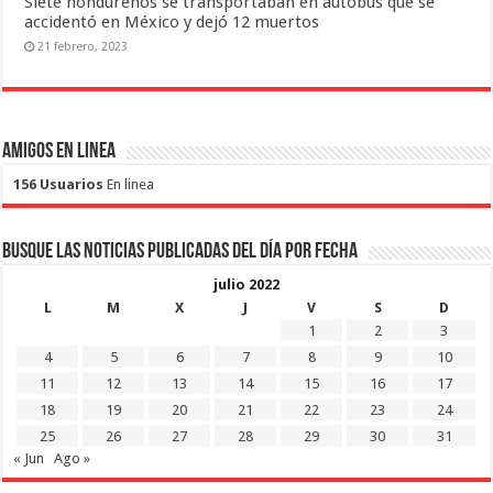
Siete hondureños se transportaban en autobús que se
accidentó en México y dejó 12 muertos
21 febrero, 2023
Amigos en Linea
156 Usuarios
En linea
Busque las noticias publicadas del día por fecha
julio 2022
L
M
X
J
V
S
D
1
2
3
4
5
6
7
8
9
10
11
12
13
14
15
16
17
18
19
20
21
22
23
24
25
26
27
28
29
30
31
« Jun
Ago »