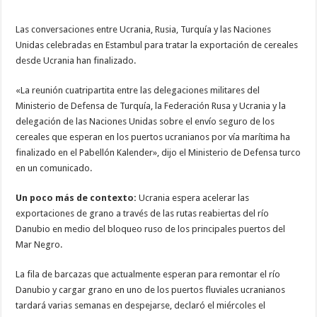
Ucrania,
Rusia,
Turquía
Las conversaciones entre Ucrania, Rusia, Turquía y las Naciones
y
Unidas celebradas en Estambul para tratar la exportación de cereales
la
ONU
desde Ucrania han finalizado.
sobre
los
cereales
«La reunión cuatripartita entre las delegaciones militares del
Ministerio de Defensa de Turquía, la Federación Rusa y Ucrania y la
delegación de las Naciones Unidas sobre el envío seguro de los
cereales que esperan en los puertos ucranianos por vía marítima ha
finalizado en el Pabellón Kalender», dijo el Ministerio de Defensa turco
en un comunicado.
Un poco más de contexto:
Ucrania espera acelerar las
exportaciones de grano a través de las rutas reabiertas del río
Danubio en medio del bloqueo ruso de los principales puertos del
Mar Negro.
La fila de barcazas que actualmente esperan para remontar el río
Danubio y cargar grano en uno de los puertos fluviales ucranianos
tardará varias semanas en despejarse, declaró el miércoles el