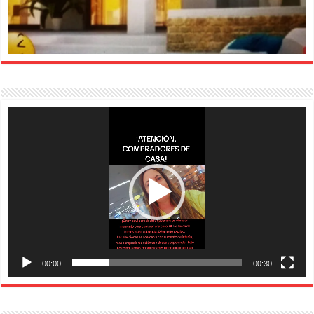
Reproductor
de
vídeo
00:00
00:30