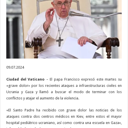
de
la
violencia
tras
los
ataques
a
civiles
en
Ucrania
y
Gaza
09.07.2024
Ciudad del Vaticano
– El papa Francisco expresó este martes su
«grave dolor» por los recientes ataques a infraestructuras civiles en
Ucrania y Gaza y llamó a buscar el modo de terminar con los
conflictos y atajar el aumento de la violencia.
«El Santo Padre ha recibido con grave dolor las noticias de los
ataques contra dos centros médicos en Kiev, entre estos el mayor
hospital pediátrico ucraniano, así como contra una escuela en Gaza»,