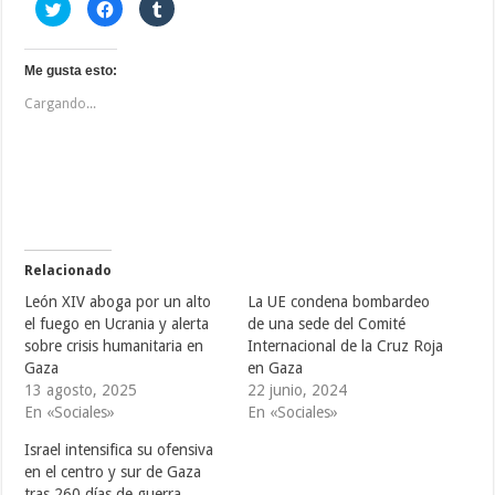
H
H
H
a
a
a
z
z
z
c
c
c
l
l
l
i
i
i
Me gusta esto:
c
c
c
p
p
p
Cargando...
a
a
a
r
r
r
a
a
a
c
c
c
o
o
o
m
m
m
p
p
p
a
a
a
r
r
r
t
t
t
i
i
i
r
r
r
e
e
e
Relacionado
n
n
n
T
F
T
León XIV aboga por un alto
La UE condena bombardeo
w
a
u
i
c
m
el fuego en Ucrania y alerta
de una sede del Comité
t
e
b
sobre crisis humanitaria en
Internacional de la Cruz Roja
t
b
l
e
o
r
Gaza
en Gaza
r
o
(
(
k
S
13 agosto, 2025
22 junio, 2024
S
(
e
En «Sociales»
En «Sociales»
e
S
a
a
e
b
b
a
r
Israel intensifica su ofensiva
r
b
e
e
r
e
en el centro y sur de Gaza
e
e
n
tras 260 días de guerra