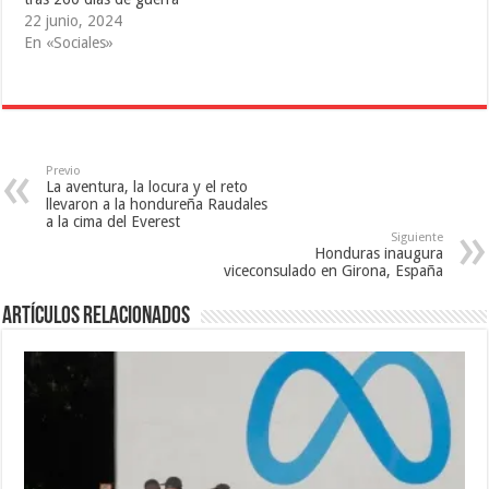
n
e
u
u
n
n
22 junio, 2024
n
u
a
a
n
v
En «Sociales»
v
a
e
e
v
n
n
e
t
t
n
a
a
t
n
n
a
a
a
n
n
n
a
u
u
n
e
e
u
v
Previo
v
e
a
La aventura, la locura y el reto
a
v
)
llevaron a la hondureña Raudales
)
a
a la cima del Everest
)
Siguiente
Honduras inaugura
viceconsulado en Girona, España
Artículos relacionados