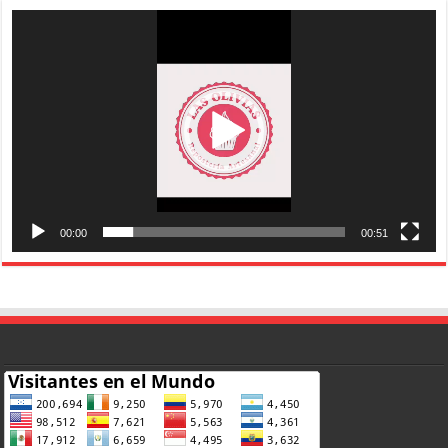
Reproductor
de
vídeo
00:00
00:51