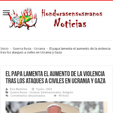
Inicio
-
Guerra Rusia - Ucrania
-
El papa lamenta el aumento de la violencia
tras los ataques a civiles en Ucrania y Gaza
El papa lamenta el aumento de la violencia
tras los ataques a civiles en Ucrania y Gaza
Elsa Martinez
9 julio, 2024
Guerra Rusia - Ucrania
,
Internacionales
,
Religión
en
Comentarios desactivados
49 Visto
El
papa
lamenta
el
aumento