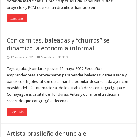
dotar de medicinas a la red hospitalaria de Honduras. “Estos
proyectos y PCM que se han discutido, han sido en …
Leer más
Con carnitas, baleadas y “churros” se
dinamizó la economía informal
12 mayo, 2022
Sociales
339
Tegucigalpa,Honduras jueves 12 mayo 2022 Pequeños
emprendedores aprovecharon para vender baleadas, carne asada y
panes con frijoles, al son de la marcha popular desarrollada ayer con
ocasión del Día Internacional de los Trabajadores en Tegucigalpa y
Comayagüela, capital de Honduras. Antes y durante el tradicional
recorrido que congregó a decenas …
Leer más
Artista brasileño denuncia el