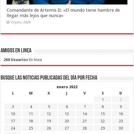
Comandante de Artemis II: «El mundo tiene hambre de
llegar más lejos que nunca»
15 julio, 2026
Amigos en Linea
260 Usuarios
En linea
Busque las noticias publicadas del día por fecha
enero 2022
L
M
X
J
V
S
D
1
2
3
4
5
6
7
8
9
10
11
12
13
14
15
16
17
18
19
20
21
22
23
24
25
26
27
28
29
30