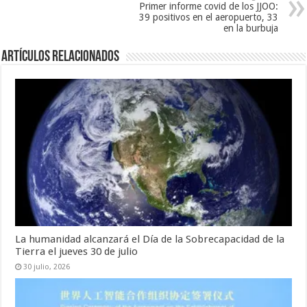
v
e
a
Primer informe covid de los JJOO:
a
v
)
39 positivos en el aeropuerto, 33
)
a
)
en la burbuja
Artículos relacionados
La humanidad alcanzará el Día de la Sobrecapacidad de la
Tierra el jueves 30 de julio
30 julio, 2026