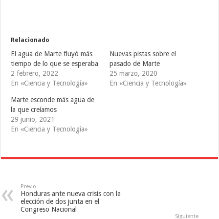
p
p
p
a
a
a
r
r
r
t
t
t
i
i
i
r
r
r
e
e
e
Relacionado
n
n
n
T
F
T
El agua de Marte fluyó más
Nuevas pistas sobre el
w
a
u
i
c
m
tiempo de lo que se esperaba
pasado de Marte
t
e
b
2 febrero, 2022
25 marzo, 2020
t
b
l
e
o
r
En «Ciencia y Tecnología»
En «Ciencia y Tecnología»
r
o
(
(
k
S
S
(
e
Marte esconde más agua de
e
S
a
la que creíamos
a
e
b
b
a
r
29 junio, 2021
r
b
e
e
r
e
En «Ciencia y Tecnología»
e
e
n
n
e
u
u
n
n
n
u
a
a
n
v
v
a
e
e
v
n
n
e
t
t
n
a
a
t
n
Previo
n
a
a
Honduras ante nueva crisis con la
a
n
n
elección de dos junta en el
n
a
u
Congreso Nacional
u
n
e
e
u
v
Siguiente