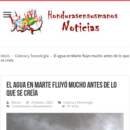
Inicio
-
Ciencia y Tecnología
-
El agua en Marte fluyó mucho antes de lo que
se creía
El agua en Marte fluyó mucho antes de lo
que se creía
Yelson
29 enero, 2022
Ciencia y Tecnología
en
Comentarios desactivados
91 Visto
El
agua
en
Marte
fluyó
mucho