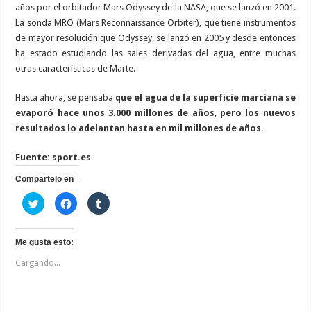
años por el orbitador Mars Odyssey de la NASA, que se lanzó en 2001.
La sonda MRO (Mars Reconnaissance Orbiter), que tiene instrumentos
de mayor resolución que Odyssey, se lanzó en 2005 y desde entonces
ha estado estudiando las sales derivadas del agua, entre muchas
otras características de Marte.
Hasta ahora, se pensaba
que el agua de la superficie marciana se
evaporó hace unos 3.000 millones de años
,
pero los nuevos
resultados lo adelantan hasta en mil millones de años.
Fuente: sport.es
Compartelo en_
H
H
H
a
a
a
z
z
z
c
c
c
l
l
l
i
i
i
Me gusta esto:
c
c
c
p
p
p
Cargando...
a
a
a
r
r
r
a
a
a
c
c
c
o
o
o
m
m
m