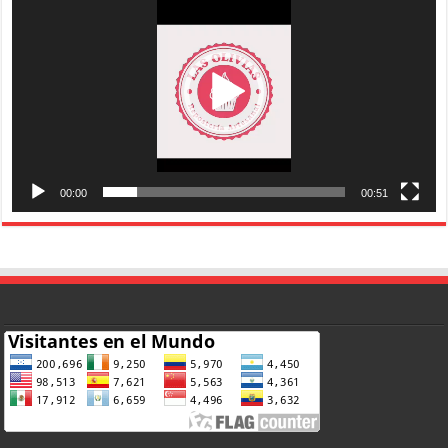
vídeo
00:00
00:51