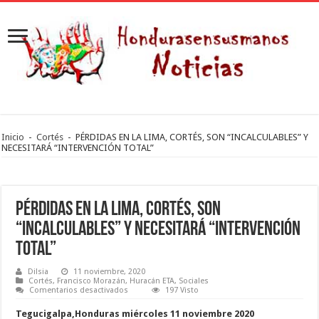
Inicio
-
Cortés
-
PÉRDIDAS EN LA LIMA, CORTÉS, SON “INCALCULABLES” Y
NECESITARÁ “INTERVENCIÓN TOTAL”
PÉRDIDAS EN LA LIMA, CORTÉS, SON
“INCALCULABLES” Y NECESITARÁ “INTERVENCIÓN
TOTAL”
Dilsia
11 noviembre, 2020
Cortés
,
Francisco Morazán
,
Huracán ETA
,
Sociales
en
Comentarios desactivados
197 Visto
PÉRDIDAS
EN
Tegucigalpa,Honduras miércoles 11 noviembre 2020
LA