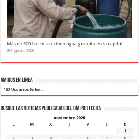
Más de 300 barrios reciben agua gratuita en la capital
6 agosto, 2026
Amigos en Linea
152 Usuarios
En linea
Busque las noticias publicadas del día por fecha
noviembre 2020
L
M
X
J
V
S
D
1
2
3
4
5
6
7
8