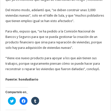
Del mismo modo, adelantó que, “se deben construir unas 3,000
viviendas nuevas”, solo en el Valle de Sula, y que “muchos pobladores
que tienen empleo igual se han visto afectados”.
Para ello, expuso que, “se ha pedido a la Comisión Nacional de
Bancos y Seguros para que se pueda gestionar la creación de un
producto financiero que sirva para reparación de viviendas, porque
solo hay para adquisición de viviendas nuevas”.
“Viene ese nuevo producto para apoyar a los que aún tienen sus
trabajos, porque seguramente piensan cómo se puede hacer para
reconstruir o reparar las viviendas que fueron dañadas”, concluyó.
Fuente: hondudiario
Compartelo en_
H
H
H
a
a
a
z
z
z
c
c
c