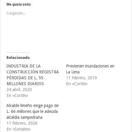
l
l
l
i
i
i
Me gusta esto:
c
c
c
p
p
p
Cargando...
a
a
a
r
r
r
a
a
a
c
c
c
o
o
o
m
m
m
p
p
p
a
a
a
r
r
r
t
t
t
i
i
i
r
r
r
e
e
e
Relacionado
n
n
n
T
F
T
INDUSTRIA DE LA
Previenen inundaciones en
w
a
u
i
c
m
CONSTRUCCIÓN REGISTRA
La Lima
t
e
b
PÉRDIDAS DE L. 55
11 febrero, 2019
t
b
l
e
o
r
MILLONES DIARIOS
En «Cortés»
r
o
(
(
k
S
24 abril, 2020
S
(
e
En «Cortés»
e
S
a
a
e
b
b
a
r
Alcalde limeño exige pago de
r
b
e
e
r
e
L. 66 millones que le adeuda
e
e
n
alcaldía sampedrana
n
e
u
u
n
n
11 febrero, 2026
n
u
a
a
n
v
En «Sociales»
v
a
e