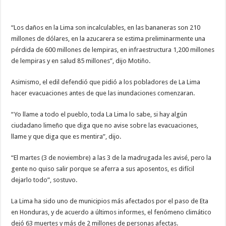
LIMA,
CORTÉS,
SON
“INCALCULABLES”
“Los daños en la Lima son incalculables, en las bananeras son 210
Y
millones de dólares, en la azucarera se estima preliminarmente una
NECESITARÁ
“INTERVENCIÓN
pérdida de 600 millones de lempiras, en infraestructura 1,200 millones
TOTAL”
de lempiras y en salud 85 millones”, dijo Motiño.
Asimismo, el edil defendió que pidió a los pobladores de La Lima
hacer evacuaciones antes de que las inundaciones comenzaran.
“Yo llame a todo el pueblo, toda La Lima lo sabe, si hay algún
ciudadano limeño que diga que no avise sobre las evacuaciones,
llame y que diga que es mentira”, dijo.
“El martes (3 de noviembre) a las 3 de la madrugada les avisé, pero la
gente no quiso salir porque se aferra a sus aposentos, es difícil
dejarlo todo”, sostuvo.
La Lima ha sido uno de municipios más afectados por el paso de Eta
en Honduras, y de acuerdo a últimos informes, el fenómeno climático
dejó 63 muertes y más de 2 millones de personas afectas.