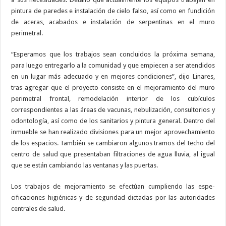
pintura de pa­redes e instalación de cielo falso, así como en fundición
de aceras, acabados e instalación de serpen­tinas en el muro
perimetral.
“Esperamos que los trabajos sean concluidos la próxima se­mana,
para luego entregarlo a la comunidad y que empiecen a ser atendidos
en un lugar más ade­cuado y en mejores condiciones”, dijo Linares,
tras agregar que el proyecto consiste en el mejora­miento del muro
perimetral fron­tal, remodelación interior de los cubículos
correspondientes a las áreas de vacunas, nebulización, consultorios y
odontología, así como de los sanitarios y pintura general. Dentro del
inmueble se han realizado divisiones para un mejor aprovechamiento
de los es­pacios. También se cambiaron al­gunos tramos del techo del
centro de salud que presentaban filtra­ciones de agua lluvia, al igual
que se están cambiando las ventanas y las puertas.
Los trabajos de mejoramiento se efectúan cumpliendo las espe­
cificaciones higiénicas y de segu­ridad dictadas por las autoridades
centrales de salud.