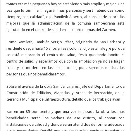
“Antes era más pequeña y hoy se está viendo más amplio y mejor. Una
vez que lo termi­nen, llegarán más personas y serán atendidas como
siempre, con calidad”, dijo Yamileth Al­berto, al consultarle sobre las
mejoras que la administración de la comuna sampedrana es­tá
ejecutando en el centro de salud en la colonia Lomas del Carmen.
Como Yamileth, También Sergio Pérez, originario de San Bárbara y
residente desde hace 15 años en esa colonia, dijo es­tar alegre porque
se está mejo­rando el centro de salud, “está quedando bonito el
centro de salud, y esperamos que con la ampliación ya no se hagan
co­las y se modernicen las insta­laciones, pues seremos muchas las
personas que nos beneficia­remos”.
Sobre el avance de la obra Samuel Linares, jefe del De­partamento de
Construcción de Edificios, Viviendas y Áreas de Recreación, de la
Gerencia Municipal de Infraestructura, detalló que los trabajos avan­
zan en un 85 por ciento y que una vez finalizada la obra los más
beneficiados serán los ve­cinos de ese distrito, al contar con
instalaciones de calidad y donde serán atendidos de for­ma adecuada
a sus necesida­des. Detalló que actualmente los equipos trabajan en