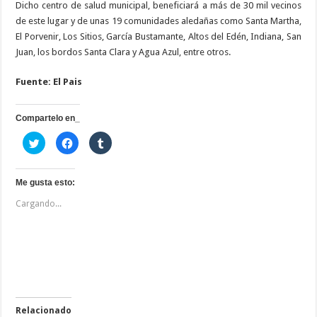
Dicho centro de salud muni­cipal, beneficiará a más de 30 mil vecinos
de este lugar y de unas 19 comunidades aledañas como Santa Martha,
El Porvenir, Los Si­tios, García Bustamante, Altos del Edén, Indiana, San
Juan, los bor­dos Santa Clara y Agua Azul, en­tre otros.
Fuente: El Pais
Compartelo en_
H
H
H
a
a
a
z
z
z
c
c
c
l
l
l
i
i
i
Me gusta esto:
c
c
c
p
p
p
Cargando...
a
a
a
r
r
r
a
a
a
c
c
c
o
o
o
m
m
m
p
p
p
a
a
a
r
r
r
t
t
t
i
i
i
r
r
r
e
e
e
Relacionado