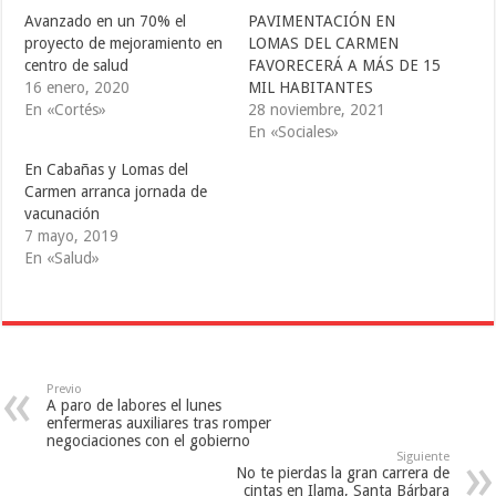
n
n
n
T
F
T
Avanzado en un 70% el
PAVIMENTACIÓN EN
w
a
u
i
c
m
proyecto de mejoramiento en
LOMAS DEL CARMEN
t
e
b
centro de salud
FAVORECERÁ A MÁS DE 15
t
b
l
e
o
r
16 enero, 2020
MIL HABITANTES
r
o
(
(
k
S
En «Cortés»
28 noviembre, 2021
S
(
e
En «Sociales»
e
S
a
a
e
b
b
a
r
En Cabañas y Lomas del
r
b
e
e
r
e
Carmen arranca jornada de
e
e
n
vacunación
n
e
u
u
n
n
7 mayo, 2019
n
u
a
a
n
v
En «Salud»
v
a
e
e
v
n
n
e
t
t
n
a
a
t
n
n
a
a
a
n
n
n
a
u
u
n
e
e
u
v
Previo
v
e
a
A paro de labores el lunes
a
v
)
enfermeras auxiliares tras romper
)
a
negociaciones con el gobierno
)
Siguiente
No te pierdas la gran carrera de
cintas en Ilama, Santa Bárbara