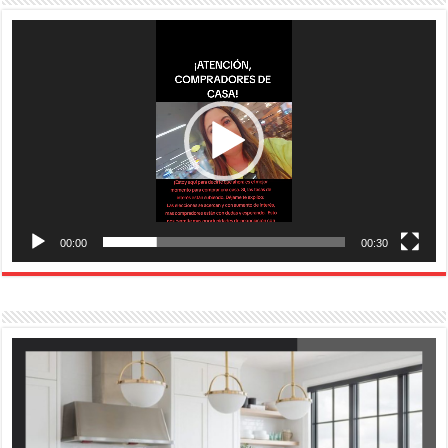
Reproductor
de
vídeo
00:00
00:30