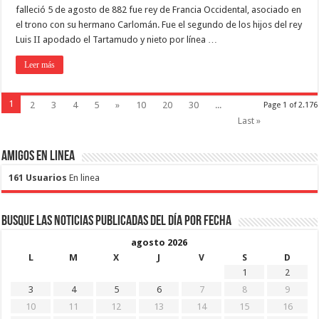
falleció 5 de agosto de 882 fue rey de Francia Occidental, asociado en
el trono con su hermano Carlomán. Fue el segundo de los hijos del rey
Luis II apodado el Tartamudo y nieto por línea …
Leer más
1
2
3
4
5
»
10
20
30
...
Page 1 of 2.176
Last »
Amigos en Linea
161 Usuarios
En linea
Busque las noticias publicadas del día por fecha
agosto 2026
L
M
X
J
V
S
D
1
2
3
4
5
6
7
8
9
10
11
12
13
14
15
16