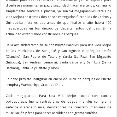
divertirse sanamente, en paz y seguridad, hacer ejercicios, caminar o
simplemente sentarse a platicar, ya son 94 megaparques Para Una
Vida Mejor.Los últimos dos en ser entregados fueron los de Cedros y
Guinope.La meta es que antes de que finalice el año habrá 100
megaparques en los dieciochos departamentos del país. En la
actualidad están siendo construidos los psrques
En la actualidad también se construyen Parques para una Vida Mejor
en los municipios de San José y San Agustín (Copán), La Unión
(Olancho), San Pedro de Tutule y Yarula (La Paz), San Miguelito
(Intibucá), San Andrés (Lempira), Santa Bárbara y San Luis (Santa
Bárbara), Santa Fe y Balfate (Colón).
Se tiene previsto inaugurar en enero de 2020 los parques de Puerto
Lempira y Wampusirpi, Gracias a Dios.
Cada megaparque Para Una Vida Mejor cuenta con cancha
polideportiva, fuente central, área de juegos infantiles con grama
sintética y arena blanca, deslizadores de concreto, máquinas de
musculación y área para hacer aeróbicos con grama sintética.