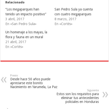
e
e
e
Relacionado
n
n
n
T
F
T
“Los megaparques han
San Pedro Sula ya cuenta
w
a
u
i
c
m
tenido un impacto positivo”
con cuatro megaparques
t
e
b
3 abril, 2017
8 marzo, 2017
t
b
l
e
o
r
En «San Pedro Sula»
En «Cortés»
r
o
(
(
k
S
S
(
e
Un homenaje a los mayas, la
e
S
a
flora y fauna en un mural
a
e
b
b
a
r
21 abril, 2017
r
b
e
e
r
e
En «Cortés»
e
e
n
n
e
u
u
n
n
n
u
a
a
n
v
v
a
e
e
v
n
n
e
t
t
n
a
a
t
n
Previo
n
a
a
Desde hace 50 años puede
a
n
n
apreciarse este bonito
n
a
u
Nacimiento en Yarumela, La Paz
u
n
e
e
u
v
Siguiente
v
e
a
Estos son los requisitos para
a
v
)
eliminar tus antecedentes
)
a
)
policiales en Honduras