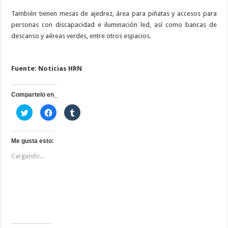
También tienen mesas de ajedrez, área para piñatas y accesos para
personas con discapacidad e iluminación led, así como bancas de
descanso y aéreas verdes, entre otros espacios.
Fuente: Noticias HRN
Compartelo en_
H
H
H
a
a
a
z
z
z
c
c
c
l
l
l
i
i
i
Me gusta esto:
c
c
c
p
p
p
Cargando...
a
a
a
r
r
r
a
a
a
c
c
c
o
o
o
m
m
m
p
p
p
a
a
a
r
r
r
t
t
t
i
i
i
r
r
r