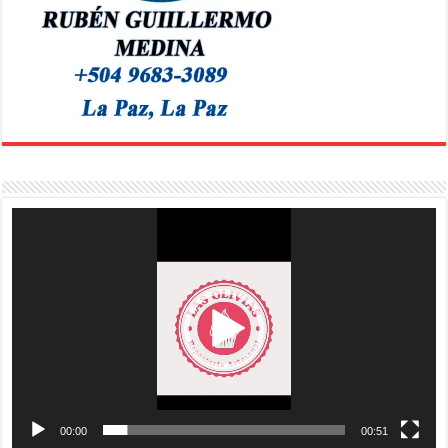
Reproductor
de
vídeo
00:00
00:51