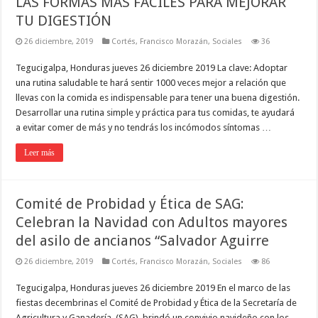
LAS FORMAS MÁS FÁCILES PARA MEJORAR
TU DIGESTIÓN
26 diciembre, 2019
Cortés
,
Francisco Morazán
,
Sociales
36
Tegucigalpa, Honduras jueves 26 diciembre 2019 La clave: Adoptar
una rutina saludable te hará sentir 1000 veces mejor a relación que
llevas con la comida es indispensable para tener una buena digestión.
Desarrollar una rutina simple y práctica para tus comidas, te ayudará
a evitar comer de más y no tendrás los incómodos síntomas …
Leer más
Comité de Probidad y Ética de SAG:
Celebran la Navidad con Adultos mayores
del asilo de ancianos “Salvador Aguirre
26 diciembre, 2019
Cortés
,
Francisco Morazán
,
Sociales
86
Tegucigalpa, Honduras jueves 26 diciembre 2019 En el marco de las
fiestas decembrinas el Comité de Probidad y Ética de la Secretaría de
Agricultura y Ganadería, (SAG), brindó un convivio navideño con los