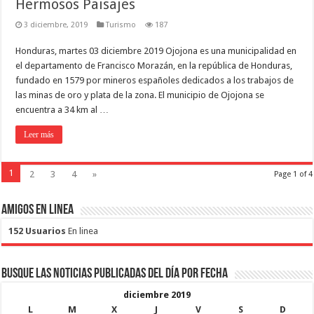
Hermosos Paisajes
3 diciembre, 2019
Turismo
187
Honduras, martes 03 diciembre 2019 Ojojona es una municipalidad en
el departamento de Francisco Morazán, en la república de Honduras,
fundado en 1579 por mineros españoles dedicados a los trabajos de
las minas de oro y plata de la zona. El municipio de Ojojona se
encuentra a 34 km al …
Leer más
1
2
3
4
»
Page 1 of 4
Amigos en Linea
152 Usuarios
En linea
Busque las noticias publicadas del día por fecha
diciembre 2019
L
M
X
J
V
S
D