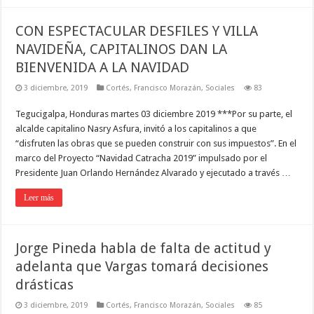
CON ESPECTACULAR DESFILES Y VILLA
NAVIDEÑA, CAPITALINOS DAN LA
BIENVENIDA A LA NAVIDAD
3 diciembre, 2019
Cortés
,
Francisco Morazán
,
Sociales
83
Tegucigalpa, Honduras martes 03 diciembre 2019 ***Por su parte, el
alcalde capitalino Nasry Asfura, invitó a los capitalinos a que
“disfruten las obras que se pueden construir con sus impuestos”. En el
marco del Proyecto “Navidad Catracha 2019” impulsado por el
Presidente Juan Orlando Hernández Alvarado y ejecutado a través …
Leer más
Jorge Pineda habla de falta de actitud y
adelanta que Vargas tomará decisiones
drásticas
3 diciembre, 2019
Cortés
,
Francisco Morazán
,
Sociales
85