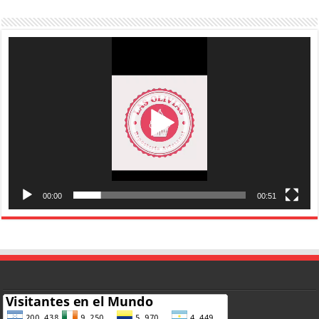
Reproductor
de
vídeo
00:00
00:51