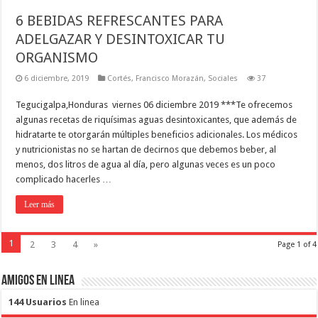
6 BEBIDAS REFRESCANTES PARA
ADELGAZAR Y DESINTOXICAR TU
ORGANISMO
6 diciembre, 2019
Cortés
,
Francisco Morazán
,
Sociales
37
Tegucigalpa,Honduras viernes 06 diciembre 2019 ***Te ofrecemos
algunas recetas de riquísimas aguas desintoxicantes, que además de
hidratarte te otorgarán múltiples beneficios adicionales. Los médicos
y nutricionistas no se hartan de decirnos que debemos beber, al
menos, dos litros de agua al día, pero algunas veces es un poco
complicado hacerles …
Leer más
1
2
3
4
»
Page 1 of 4
Amigos en Linea
144 Usuarios
En linea