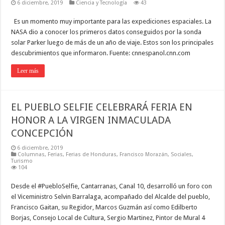
6 diciembre, 2019
Ciencia y Tecnología
43
Es un momento muy importante para las expediciones espaciales. La
NASA dio a conocer los primeros datos conseguidos por la sonda
solar Parker luego de más de un año de viaje. Estos son los principales
descubrimientos que informaron. Fuente: cnnespanol.cnn.com
Leer más
EL PUEBLO SELFIE CELEBRARÁ FERIA EN
HONOR A LA VIRGEN INMACULADA
CONCEPCIÓN
6 diciembre, 2019
Columnas
,
Ferias
,
Ferias de Honduras
,
Francisco Morazán
,
Sociales
,
Turismo
104
Desde el #PuebloSelfie, Cantarranas, Canal 10, desarrolló un foro con
el Viceministro Selvin Barralaga, acompañado del Alcalde del pueblo,
Francisco Gaitan, su Regidor, Marcos Guzmán así como Edilberto
Borjas, Consejo Local de Cultura, Sergio Martinez, Pintor de Mural 4