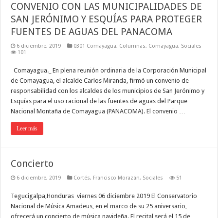
CONVENIO CON LAS MUNICIPALIDADES DE
SAN JERÓNIMO Y ESQUÍAS PARA PROTEGER
FUENTES DE AGUAS DEL PANACOMA
6 diciembre, 2019
0301 Comayagua
,
Columnas
,
Comayagua
,
Sociales
101
Comayagua._ En plena reunión ordinaria de la Corporación Municipal
de Comayagua, el alcalde Carlos Miranda, firmó un convenio de
responsabilidad con los alcaldes de los municipios de San Jerónimo y
Esquías para el uso racional de las fuentes de aguas del Parque
Nacional Montaña de Comayagua (PANACOMA). El convenio …
Leer más
Concierto
6 diciembre, 2019
Cortés
,
Francisco Morazán
,
Sociales
51
Tegucigalpa,Honduras viernes 06 diciembre 2019 El Conservatorio
Nacional de Música Amadeus, en el marco de su 25 aniversario,
ofrecerá un concierto de música navideña. El recital será el 15 de